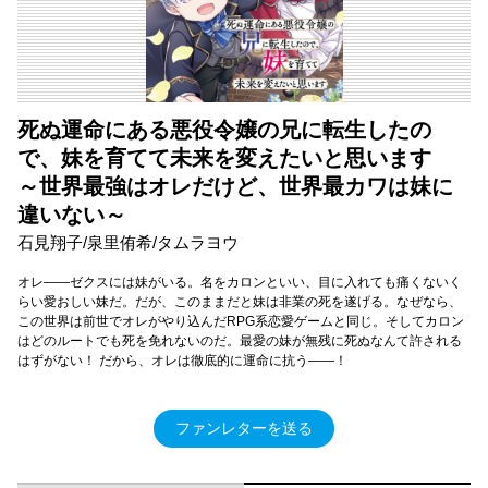
死ぬ運命にある悪役令嬢の兄に転生したの
で、妹を育てて未来を変えたいと思います
～世界最強はオレだけど、世界最カワは妹に
違いない～
石見翔子/泉里侑希/タムラヨウ
オレ――ゼクスには妹がいる。名をカロンといい、目に入れても痛くないく
らい愛おしい妹だ。だが、このままだと妹は非業の死を遂げる。なぜなら、
この世界は前世でオレがやり込んだRPG系恋愛ゲームと同じ。そしてカロン
はどのルートでも死を免れないのだ。最愛の妹が無残に死ぬなんて許される
はずがない！ だから、オレは徹底的に運命に抗う――！
ファンレターを送る