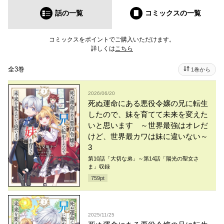
話の一覧
コミックス
の一覧
コミックスをポイントでご購入いただけます。
詳しくは
こちら
全3巻
1巻から
2026/06/20
死ぬ運命にある悪役令嬢の兄に転生
したので、妹を育てて未来を変えた
いと思います ～世界最強はオレだ
けど、世界最カワは妹に違いない～
3
第10話「大切な弟」～第14話「陽光の聖女さ
ま」収録
759
pt
2025/11/25