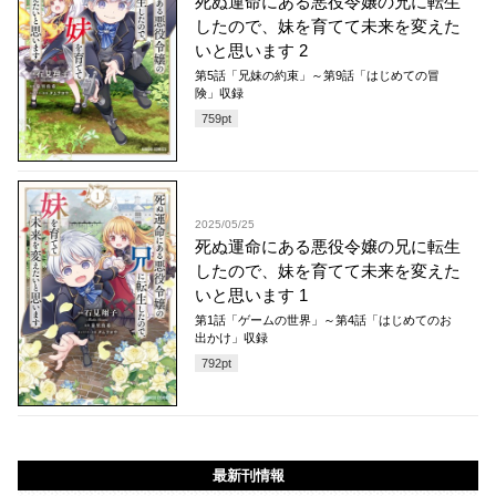
死ぬ運命にある悪役令嬢の兄に転生
したので、妹を育てて未来を変えた
いと思います 2
第5話「兄妹の約束」～第9話「はじめての冒
険」収録
759
pt
2025/05/25
死ぬ運命にある悪役令嬢の兄に転生
したので、妹を育てて未来を変えた
いと思います 1
第1話「ゲームの世界」～第4話「はじめてのお
出かけ」収録
792
pt
最新刊情報