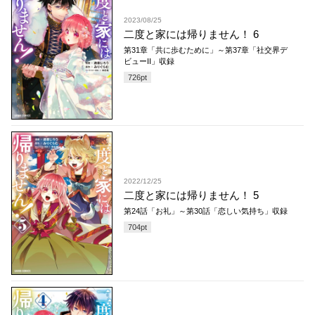
2023/08/25
二度と家には帰りません！ 6
第31章「共に歩むために」～第37章「社交界デ
ビューII」収録
726
pt
2022/12/25
二度と家には帰りません！ 5
第24話「お礼」～第30話「恋しい気持ち」収録
704
pt