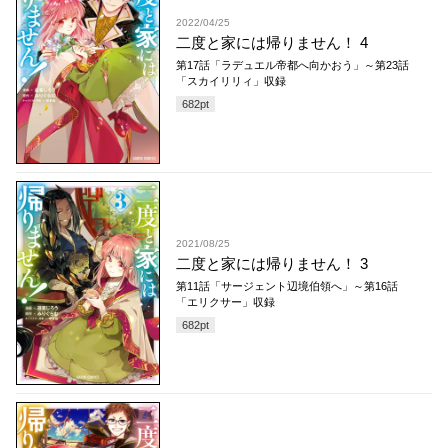
2022/04/25
二度と家には帰りません！ 4
第17話「ラデュエル帝都へ向かおう」～第23話
「スカイリリィ」収録
682
pt
2021/08/25
二度と家には帰りません！ 3
第11話「サージェント辺境伯領へ」～第16話
「エリクサー」収録
682
pt