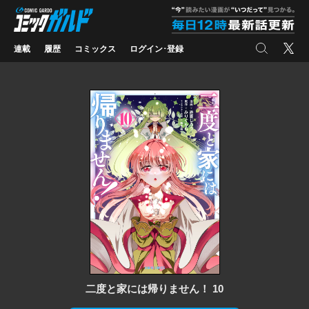
コミックガルド
"
検索
X
連載
履歴
コミックス
ログイン･登録
二度と家には帰りません！ 10