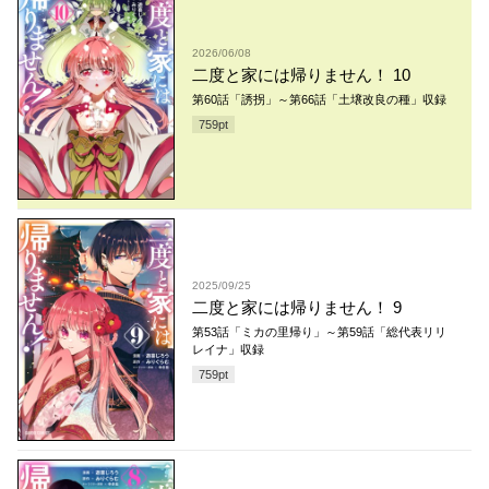
2026/06/08
二度と家には帰りません！ 10
第60話「誘拐」～第66話「土壌改良の種」収録
759
pt
2025/09/25
二度と家には帰りません！ 9
第53話「ミカの里帰り」～第59話「総代表リリ
レイナ」収録
759
pt