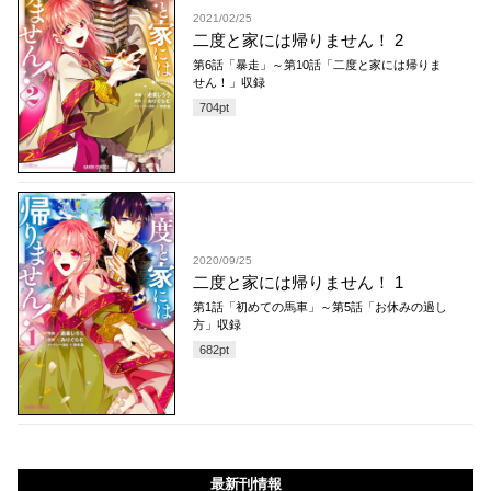
2021/02/25
二度と家には帰りません！ 2
第6話「暴走」～第10話「二度と家には帰りま
せん！」収録
704
pt
2020/09/25
二度と家には帰りません！ 1
第1話「初めての馬車」～第5話「お休みの過し
方」収録
682
pt
最新刊情報