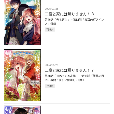
2025/01/25
二度と家には帰りません！ 8
第46話「光る芝生」～第52話「海辺の町アイン
ス」収録
759
pt
2024/05/25
二度と家には帰りません！ 7
第38話「初めてのお友達」～第45話「襲撃の目
的」幕間「優しい眼差し」収録
748
pt