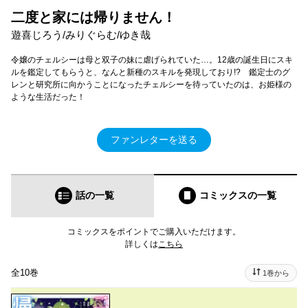
二度と家には帰りません！
遊喜じろう/みりぐらむ/ゆき哉
令嬢のチェルシーは母と双子の妹に虐げられていた…。12歳の誕生日にスキ
ルを鑑定してもらうと、なんと新種のスキルを発現しており!? 鑑定士のグ
レンと研究所に向かうことになったチェルシーを待っていたのは、お姫様の
ような生活だった！
ファンレターを送る
話の一覧
コミックス
の一覧
コミックスをポイントでご購入いただけます。
詳しくは
こちら
全10巻
1巻から