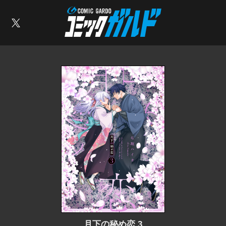
コミックガルド
索
X
月下の秘め恋 3