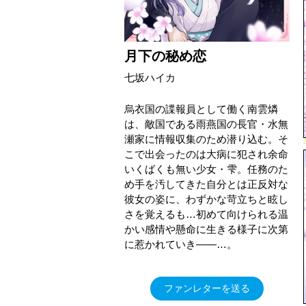
月下の秘め恋
七坂ハイカ
烏衣国の諜報員として働く南雲燐
は、敵国である雨燕国の長官・水無
瀬家に情報収集のため潜り込む。そ
こで出会ったのは大病に犯され余命
いくばくも無い少女・雫。任務のた
め手を汚してきた自分とは正反対な
彼女の姿に、わずかな苛立ちと眩し
さを覚えるも…初めて向けられる温
かい感情や懸命に生きる様子に次第
に惹かれていき――…。
ファンレターを送る