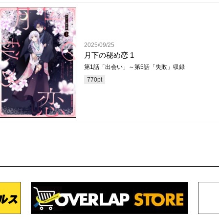
2025/09/25
月下の秘め恋 1
第1話「出会い」～第5話「失敗」収録
770
pt