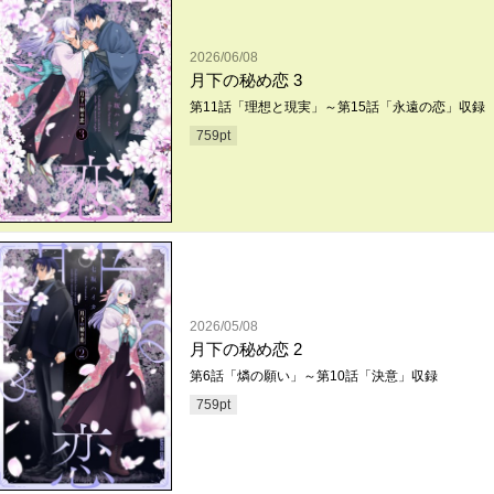
2026/06/08
月下の秘め恋 3
第11話「理想と現実」～第15話「永遠の恋」収録
759
pt
2026/05/08
月下の秘め恋 2
第6話「燐の願い」～第10話「決意」収録
759
pt