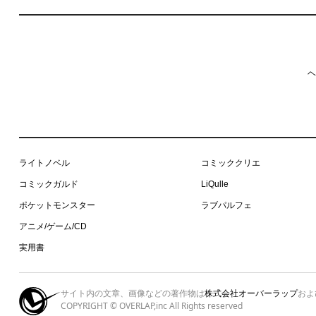
ヘ
ライトノベル
コミッククリエ
コミックガルド
LiQulle
ポケットモンスター
ラブパルフェ
アニメ/ゲーム/CD
実用書
サイト内の文章、画像などの著作物は
株式会社オーバーラップ
およ
COPYRIGHT © OVERLAP,inc All Rights reserved