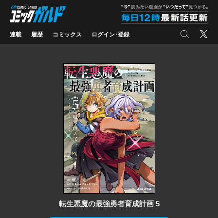
コミックガルド
"
検索
X
連載
履歴
コミックス
ログイン･登録
転生悪魔の最強勇者育成計画 5