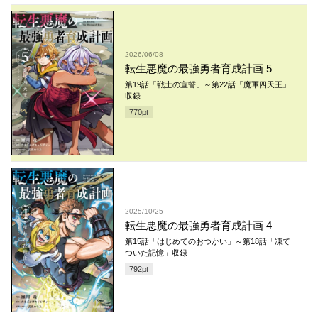
2026/06/08
転生悪魔の最強勇者育成計画 5
第19話「戦士の宣誓」～第22話「魔軍四天王」
収録
770
pt
2025/10/25
転生悪魔の最強勇者育成計画 4
第15話「はじめてのおつかい」～第18話「凍て
ついた記憶」収録
792
pt