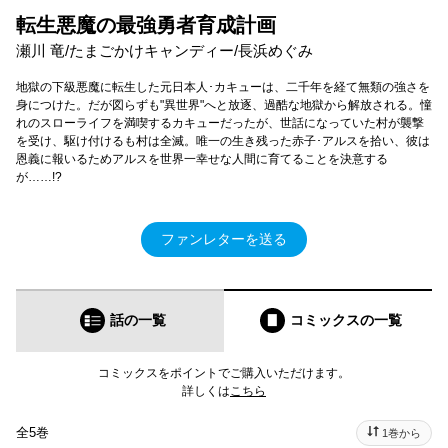
転生悪魔の最強勇者育成計画
瀬川 竜/たまごかけキャンディー/長浜めぐみ
地獄の下級悪魔に転生した元日本人･カキューは、二千年を経て無類の強さを
身につけた。だが図らずも"異世界"へと放逐、過酷な地獄から解放される。憧
れのスローライフを満喫するカキューだったが、世話になっていた村が襲撃
を受け、駆け付けるも村は全滅。唯一の生き残った赤子･アルスを拾い、彼は
恩義に報いるためアルスを世界一幸せな人間に育てることを決意する
が……!?
ファンレターを送る
話の一覧
コミックス
の一覧
コミックスをポイントでご購入いただけます。
詳しくは
こちら
全5巻
1巻から