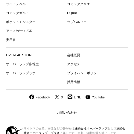
ライトノベル
コミッククリエ
コミックガルド
LiQulle
ポケットモンスター
ラブパルフェ
アニメ/ゲーム/CD
実用書
OVERLAP STORE
会社概要
オーバーラップ広報室
アクセス
オーバーラップラボ
プライバシーポリシー
採用情報
Facebook
X
LINE
YouTube
お問い合わせ
サイト内の文章、画像などの著作物は
株式会社オーバーラップ
および
株式会
社オーバーラップ・プラス
に属します。複製、無断転載を禁止します。