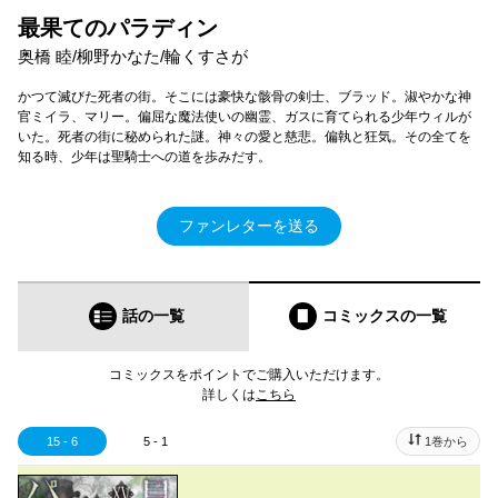
最果てのパラディン
奥橋 睦/柳野かなた/輪くすさが
かつて滅びた死者の街。そこには豪快な骸骨の剣士、ブラッド。淑やかな神
官ミイラ、マリー。偏屈な魔法使いの幽霊、ガスに育てられる少年ウィルが
いた。死者の街に秘められた謎。神々の愛と慈悲。偏執と狂気。その全てを
知る時、少年は聖騎士への道を歩みだす。
ファンレターを送る
話の一覧
コミックス
の一覧
コミックスをポイントでご購入いただけます。
詳しくは
こちら
15 - 6
5 - 1
1巻から