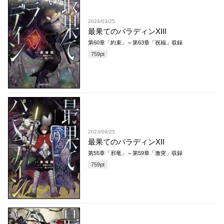
2024/03/25
最果てのパラディンXIII
第60章「約束」～第63章「祝福」収録
759
pt
2023/09/25
最果てのパラディンXII
第55章「邪竜」～第59章「激突」収録
759
pt