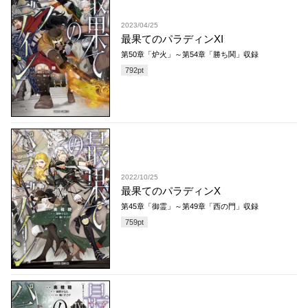
2023/04/25
最果てのパラディンXI
第50章「炉火」～第54章「勝ち鬨」収録
792
pt
2022/10/25
最果てのパラディンX
第45章「御霊」～第49章「西の門」収録
759
pt