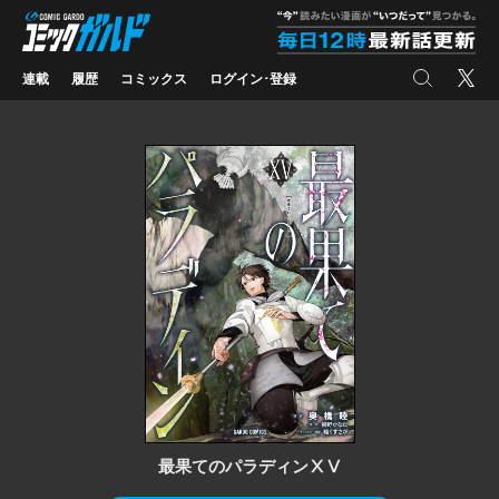
コミックガルド
"
検索
X
連載
履歴
コミックス
ログイン･登録
最果てのパラディンⅩⅤ