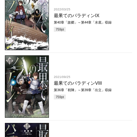
2022/03/25
最果てのパラディンIX
第40章「故郷」～第44章「水底」収録
759
pt
2021/09/25
最果てのパラディンVIII
第36章「初陣」～第39章「出立」収録
759
pt