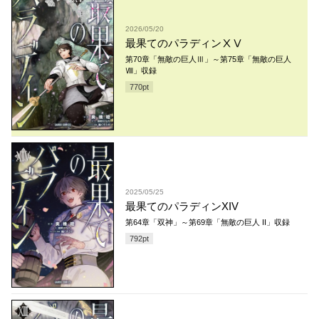
2026/05/20
最果てのパラディンⅩⅤ
第70章「無敵の巨人Ⅲ」～第75章「無敵の巨人
Ⅷ」収録
770
pt
2025/05/25
最果てのパラディンXIV
第64章「双神」～第69章「無敵の巨人 II」収録
792
pt