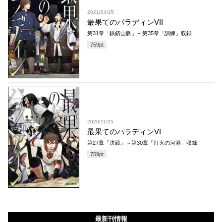
2021/04/25
最果てのパラディンVII
第31章「鉄錆山脈」～第35章「訓練」収録
759
pt
2020/11/25
最果てのパラディンVI
第27章「決戦」～第30章「灯火の河港」収録
759
pt
最新刊情報