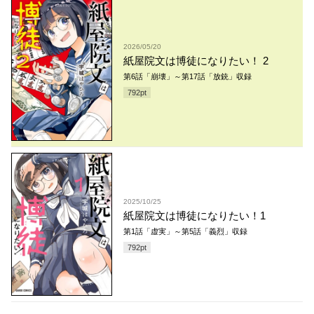
2026/05/20
紙屋院文は博徒になりたい！ 2
第6話「崩壊」～第17話「放銃」収録
792
pt
2025/10/25
紙屋院文は博徒になりたい！1
第1話「虚実」～第5話「義烈」収録
792
pt