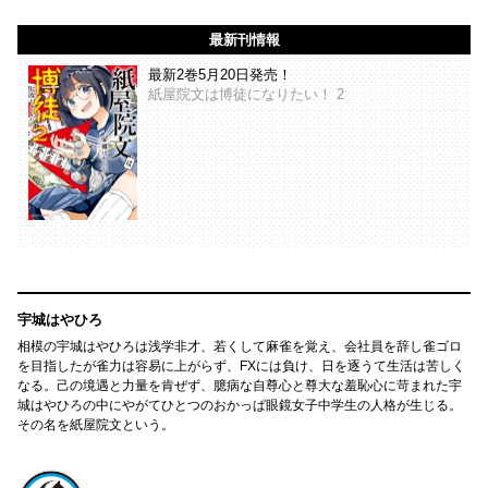
最新刊情報
最新2巻5月20日発売！
紙屋院文は博徒になりたい！ 2
宇城はやひろ
相模の宇城はやひろは浅学非才、若くして麻雀を覚え、会社員を辞し雀ゴロ
を目指したが雀力は容易に上がらず、FXには負け、日を逐うて生活は苦しく
なる。己の境遇と力量を肯ぜず、臆病な自尊心と尊大な羞恥心に苛まれた宇
城はやひろの中にやがてひとつのおかっぱ眼鏡女子中学生の人格が生じる。
その名を紙屋院文という。