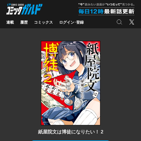
コミックガルド
"
検索
X
連載
履歴
コミックス
ログイン･登録
紙屋院文は博徒になりたい！ 2