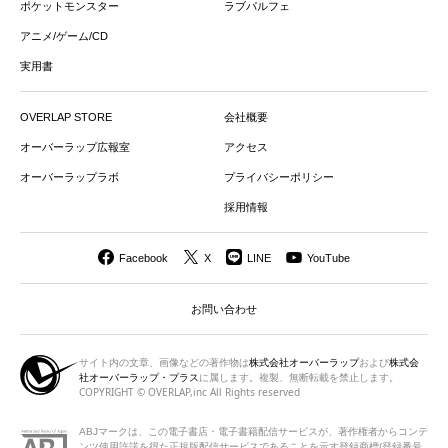
ポケットモンスター
ラブパルフェ
アニメ/ゲーム/CD
実用書
OVERLAP STORE
会社概要
オーバーラップ広報室
アクセス
オーバーラップラボ
プライバシーポリシー
採用情報
Facebook
X
LINE
YouTube
お問い合わせ
サイト内の文章、画像などの著作物は
株式会社オーバーラップ
および
株式会
社オーバーラップ・プラス
に属します。複製、無断転載を禁止します。
COPYRIGHT © OVERLAP,inc All Rights reserved
ABJマークは、この電子書店・電子書籍配信サービスが、著作権者から
コンテ
ンツ使用許諾を得た正規版配信サービスであることを示す登録商標(登録番号