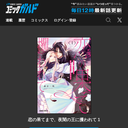
コミックガルド
"
検索
X
連載
履歴
コミックス
ログイン･登録
恋の果てまで、夜闇の王に攫われて 1