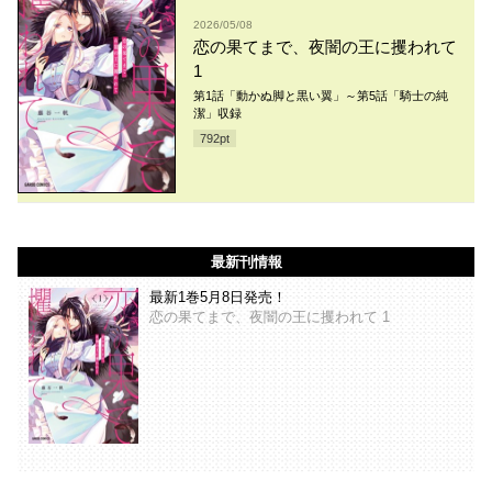
2026/05/08
恋の果てまで、夜闇の王に攫われて
1
第1話「動かぬ脚と黒い翼」～第5話「騎士の純
潔」収録
792
pt
最新刊情報
最新1巻5月8日発売！
恋の果てまで、夜闇の王に攫われて 1