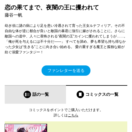
恋の果てまで、夜闇の王に攫われて
藤谷一帆
幼き頃に謎の病により足を患い冷遇されて育った王女ルナフィリア。その不
自由な体が逆に都合が良いと敵国の暴君に強引に嫁がされることに。さらに
敵国への道中、人々に畏怖される“夜闇の王”カインに攫われてしまうが……。
「俺が死を与えるには不十分だ――」 すべてを諦め、夢も希望も持ち得なか
った少女は“生きる”ことに向き合い始める。 愛の重すぎる魔王と孤独な姫が
紡ぐ溺愛ファンタジー！
ファンレターを送る
話の一覧
コミックス
の一覧
コミックスをポイントでご購入いただけます。
詳しくは
こちら