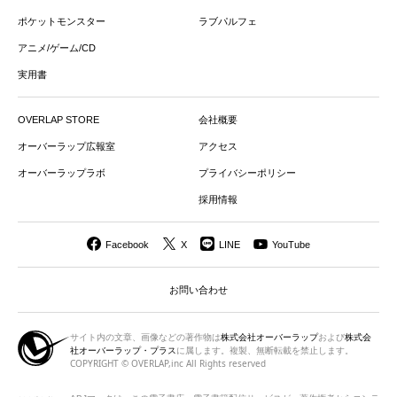
ポケットモンスター
ラブパルフェ
アニメ/ゲーム/CD
実用書
OVERLAP STORE
会社概要
オーバーラップ広報室
アクセス
オーバーラップラボ
プライバシーポリシー
採用情報
Facebook
X
LINE
YouTube
お問い合わせ
サイト内の文章、画像などの著作物は
株式会社オーバーラップ
および
株式会
社オーバーラップ・プラス
に属します。複製、無断転載を禁止します。
COPYRIGHT © OVERLAP,inc All Rights reserved