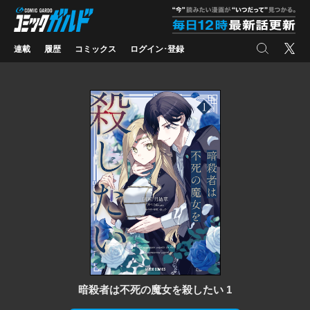
コミックガルド
"
検索
X
連載
履歴
コミックス
ログイン･登録
暗殺者は不死の魔女を殺したい 1