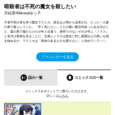
暗殺者は不死の魔女を殺したい
月結草/Mikura/ゆっ子
不老不死の体を持つ魔女ララニカ。彼女は人間から迫害され、たった一人森
の奥で暮らしていた。「早く死にたい」とだけ願い数百年経ったある日のこ
と、森の奥で傷だらけの少年と出逢う。身寄りのないその少年に『ノクス』
と名付け面倒を見ることに。次第にノクスは彼女に対し親愛以上の思いを抱
き始めるが、ララニカは「寿命のあるものを愛さない」と決めていて――。
ファンレターを送る
話の一覧
コミックス
の一覧
コミックスをポイントでご購入いただけます。
詳しくは
こちら