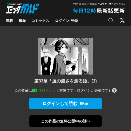
コミックガルド
"
検索
X
連載
履歴
コミックス
ログイン･登録
第33章「血の濃さを測る錘」(1)
この作品は
作品チケット
対象です（ログインが必要です）
ログインして読む
55pt
この作品の
無料公開中の話へ