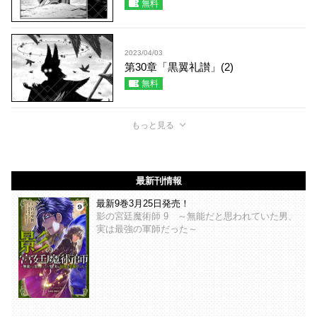
無料
2023/04/03
第30章「黒翼礼讃」(2)
無料
もっと見る
最新刊情報
最新9巻3月25日発売！
影の宮廷魔術師 9 ～無能だと思われていた男、
実は最強の軍師だった～