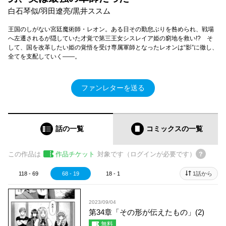
白石琴似/羽田遼亮/黒井ススム
王国のしがない宮廷魔術師・レオン。ある日その勤怠ぶりを咎められ、戦場
へ左遷されるが隠していた才覚で第三王女シスレイア姫の窮地を救い!? そ
して、国を改革したい姫の覚悟を受け専属軍師となったレオンは“影”に徹し、
全てを支配していく――。
ファンレターを送る
話の一覧
コミックス
の一覧
この作品は
作品チケット
対象です（ログインが必要です）
118 - 69
68 - 19
18 - 1
1話から
2023/09/04
第34章「その形が伝えたもの」(2)
無料