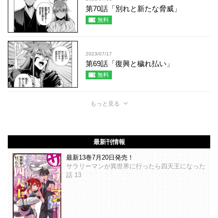
第70話「別れと新たな脅威」
無料
2023/07/17
第69話「復興と穢れ払い」
無料
もっと見る
最新刊情報
最新13巻7月20日発売！
サラリーマンが異世界に行ったら四天王になった
話 13