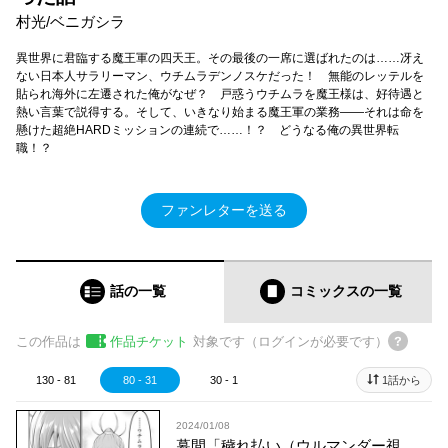
村光/ベニガシラ
異世界に君臨する魔王軍の四天王。その最後の一席に選ばれたのは……冴え
ない日本人サラリーマン、ウチムラデンノスケだった！ 無能のレッテルを
貼られ海外に左遷された俺がなぜ？ 戸惑うウチムラを魔王様は、好待遇と
熱い言葉で説得する。そして、いきなり始まる魔王軍の業務――それは命を
懸けた超絶HARDミッションの連続で……！？ どうなる俺の異世界転
職！？
ファンレターを送る
話の一覧
コミックス
の一覧
この作品は
作品チケット
対象です（ログインが必要です）
130 - 81
80 - 31
30 - 1
1話から
2024/01/08
幕間「穢れ払い（ウルマンダー視