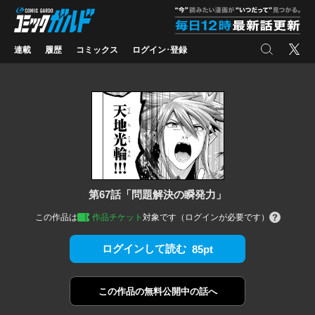
コミックガルド
"
検索
X
連載
履歴
コミックス
ログイン･登録
第67話「問題解決の瞬発力」
この作品は
作品チケット
対象です（ログインが必要です）
ログインして読む
85pt
この作品の
無料公開中の話へ