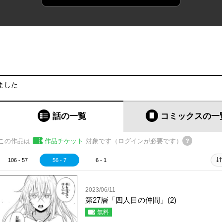
ました
話の一覧
コミックス
の一
この作品は
作品チケット
対象です（ログインが必要です）
106 - 57
56 - 7
6 - 1
2023/06/11
第27層「四人目の仲間」(2)
無料