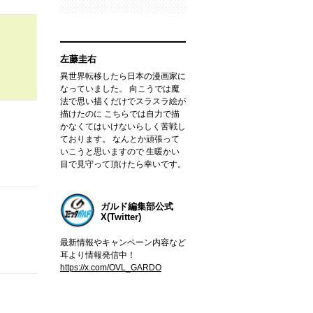
左藤圭右
異世界転移したら日本の漫画家に
なっていました。 向こうでは魔
法で思い描くだけでスラスラ絵が
描けたのに こちらでは自力で描
かなくてはいけないらしく苦戦し
ております。 なんとか頑張って
いこうと思いますので 生暖かい
目で見守って頂けたら幸いです。
ガルド編集部公式
X(Twitter)
最新情報やキャンペーン内容など
耳より情報発信中！
https://x.com/OVL_GARDO