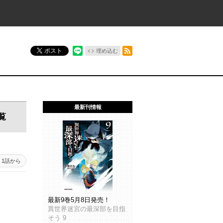
RSSフィード
ポスト
埋め込む
最新刊情報
覧
1話から
最新9巻5月8日発売！
異世界迷宮の最深部を目指
そう 9