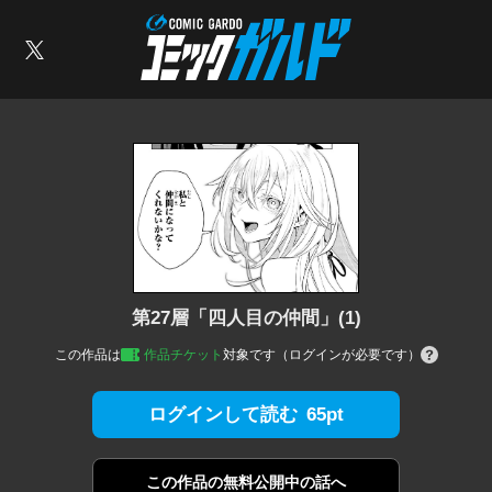
コミックガルド
索
X
第27層「四人目の仲間」(1)
この作品は
作品チケット
対象です（ログインが必要です）
65pt
ログインして読む
この作品の
無料公開中の話へ