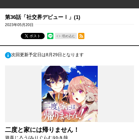
第36話「社交界デビューⅠ」(1)
2023年05月20日
RSSフィード
ポスト
埋め込む
次回更新予定日は8月29日となります
二度と家には帰りません！
遊喜じろう/みりぐらむ/ゆき哉