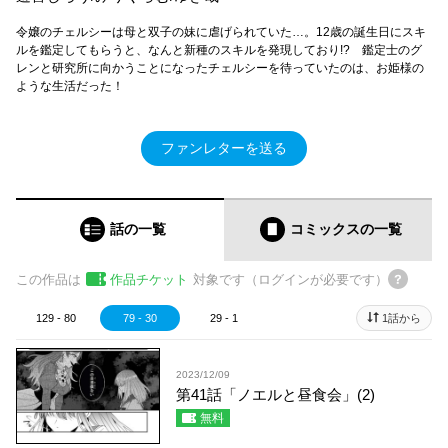
令嬢のチェルシーは母と双子の妹に虐げられていた…。12歳の誕生日にスキ
ルを鑑定してもらうと、なんと新種のスキルを発現しており!? 鑑定士のグ
レンと研究所に向かうことになったチェルシーを待っていたのは、お姫様の
ような生活だった！
ファンレターを送る
話の一覧
コミックス
の一覧
この作品は
作品チケット
対象です（ログインが必要です）
129 - 80
79 - 30
29 - 1
1話から
2023/12/09
第41話「ノエルと昼食会」(2)
無料