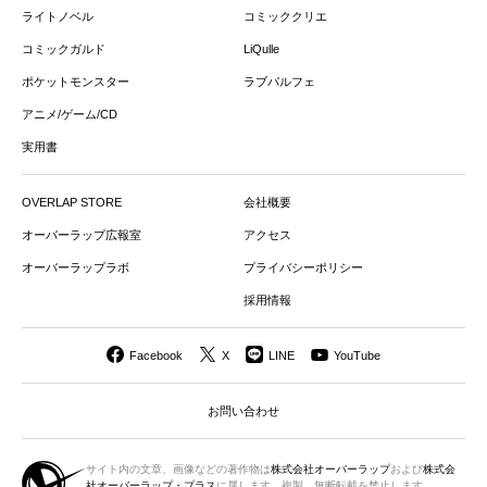
ライトノベル
コミッククリエ
コミックガルド
LiQulle
ポケットモンスター
ラブパルフェ
アニメ/ゲーム/CD
実用書
OVERLAP STORE
会社概要
オーバーラップ広報室
アクセス
オーバーラップラボ
プライバシーポリシー
採用情報
Facebook
X
LINE
YouTube
お問い合わせ
サイト内の文章、画像などの著作物は
株式会社オーバーラップ
および
株式会
社オーバーラップ・プラス
に属します。複製、無断転載を禁止します。