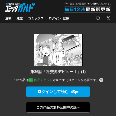
コミックガルド
"
検索
X
連載
履歴
コミックス
ログイン･登録
第36話「社交界デビューⅠ」(1)
この作品は
作品チケット
対象です（ログインが必要です）
ログインして読む
45pt
この作品の
無料公開中の話へ