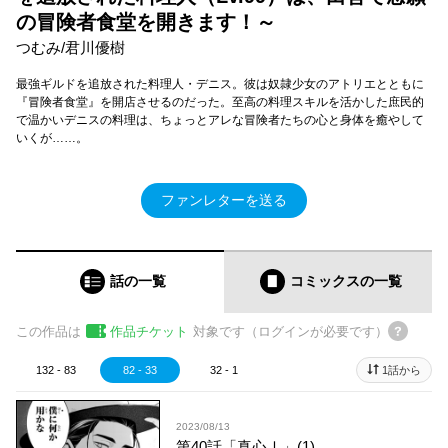
の冒険者食堂を開きます！～
つむみ/君川優樹
最強ギルドを追放された料理人・デニス。彼は奴隷少女のアトリエとともに
『冒険者食堂』を開店させるのだった。至高の料理スキルを活かした庶民的
で温かいデニスの料理は、ちょっとアレな冒険者たちの心と身体を癒やして
いくが……。
ファンレターを送る
話の一覧
コミックス
の一覧
この作品は
作品チケット
対象です（ログインが必要です）
132 - 83
82 - 33
32 - 1
1話から
2023/08/13
第40話「真心Ⅰ」(1)