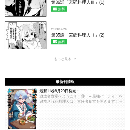
第36話「宮廷料理人Ⅲ」(1)
無料
2023/02/26
第35話「宮廷料理人Ⅱ」(2)
無料
もっと見る
最新刊情報
最新11巻8月20日発売！
追放者食堂へようこそ！⑪ ～最強パーティーを
追放された料理人は、冒険者食堂を開きます！～