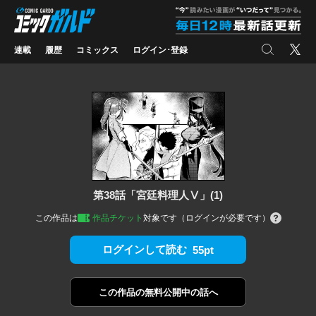
コミックガルド
"
検索
X
連載
履歴
コミックス
ログイン･登録
第38話「宮廷料理人Ⅴ」(1)
この作品は
作品チケット
対象です（ログインが必要です）
ログインして読む
55pt
この作品の
無料公開中の話へ