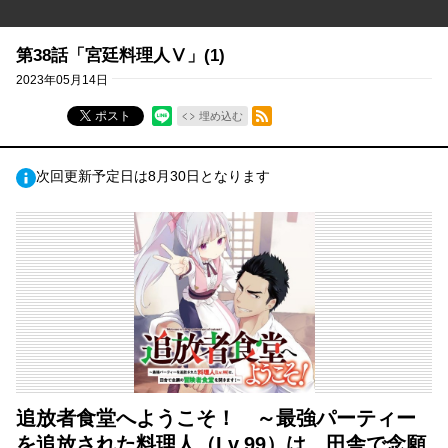
第38話「宮廷料理人Ⅴ」(1)
2023年05月14日
RSSフィード
ポスト
埋め込む
次回更新予定日は8月30日となります
追放者食堂へようこそ！ ～最強パーティー
を追放された料理人（Lv.99）は、田舎で念願