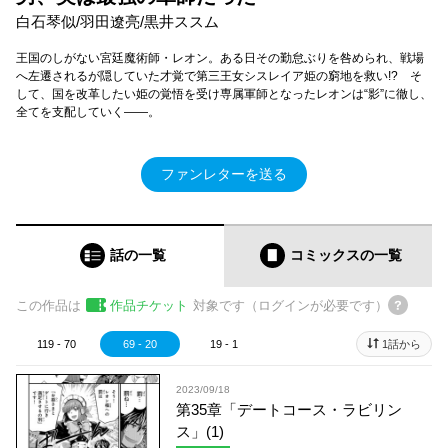
白石琴似/羽田遼亮/黒井ススム
王国のしがない宮廷魔術師・レオン。ある日その勤怠ぶりを咎められ、戦場
へ左遷されるが隠していた才覚で第三王女シスレイア姫の窮地を救い!? そ
して、国を改革したい姫の覚悟を受け専属軍師となったレオンは“影”に徹し、
全てを支配していく――。
ファンレターを送る
話の一覧
コミックス
の一覧
この作品は
作品チケット
対象です（ログインが必要です）
119 - 70
69 - 20
19 - 1
1話から
2023/09/18
第35章「デートコース・ラビリン
ス」(1)