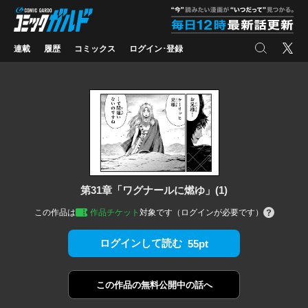
コミックガルド
"
検索
X
連載
履歴
コミックス
ログイン･登録
第31章「ワグナールに燃ゆ」(1)
この作品は
作品チケット
対象です（ログインが必要です）
ログインして読む
55pt
この作品の
無料公開中の話へ