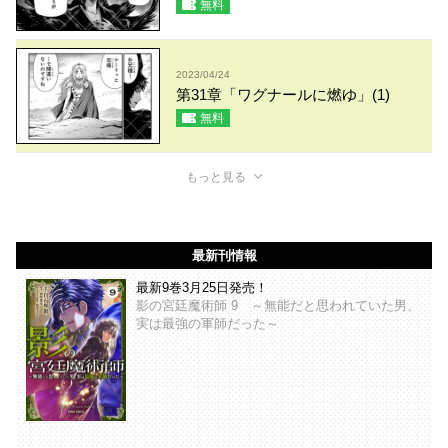
無料
2023/04/24
第31章「ワグナールに燃ゆ」(1)
無料
もっと見る
最新刊情報
最新9巻3月25日発売！
影の宮廷魔術師 9 ～無能だと思われていた男、
実は最強の軍師だった～