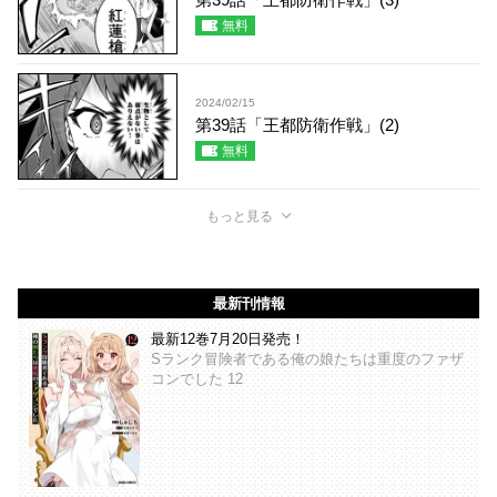
無料
2024/02/15
第39話「王都防衛作戦」(2)
無料
もっと見る
最新刊情報
最新12巻7月20日発売！
Sランク冒険者である俺の娘たちは重度のファザ
コンでした 12