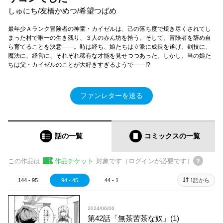
しゅにち/友橋かめつ/希望つばめ
最年少Ａランク冒険者の神童・カイゼルは、己の落ち度で焼き尽くされてし
まった村で唯一の生き残り、３人の赤ん坊を拾う。そして、冒険者を辞め自
ら育てることを決意――。時は経ち、娘たちは立派に成長を遂げ、剣技に、
魔法に、経営に、それぞれ稀有な才能を見せつつあった。しかし、当の娘た
ちは父・カイゼルのことが大好きすぎるようで――!?
ファンレターを送る
話の一覧
コミックス
の一覧
この作品は
作品チケット
対象です（ログインが必要です）
144 - 95
94 - 45
44 - 1
1話から
2024/06/06
第42話「無茶苦茶な奴」(1)