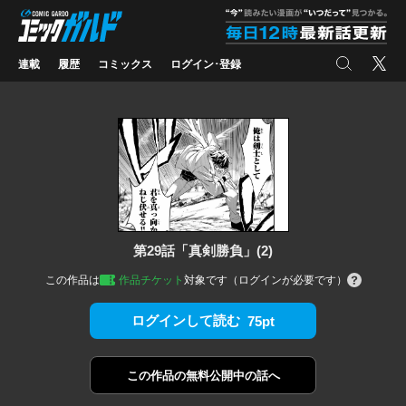
コミックガルド
"
検索
X
連載
履歴
コミックス
ログイン･登録
第29話「真剣勝負」(2)
この作品は
作品チケット
対象です（ログインが必要です）
ログインして読む
75pt
この作品の
無料公開中の話へ