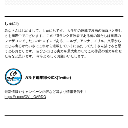
しゅにち
みなさんはじめまして、しゅにちです。 人生初の連載で漫画の面白さと難し
さを満喫中でございます。 この『Sランク冒険者である俺の娘たちは重度の
ファザコンでした』のヒロインである、エルザ、アンナ、メリル。文章から
にじみ出るかわいさにこれから連載していくにあたってたくさん描けると思
うと心おどります。 自分が出せる実力を最大出力してこの作品の魅力を出せ
たらなと思います。 何卒よろしくお願いいたします。
ガルド編集部公式X(Twitter)
最新情報やキャンペーン内容など耳より情報発信中！
https://x.com/OVL_GARDO