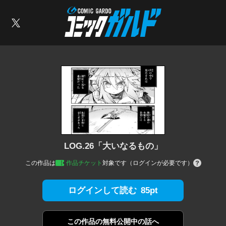
コミックガルド
索
X
LOG.26「大いなるもの」
この作品は
作品チケット
対象です（ログインが必要です）
85pt
ログインして読む
この作品の
無料公開中の話へ