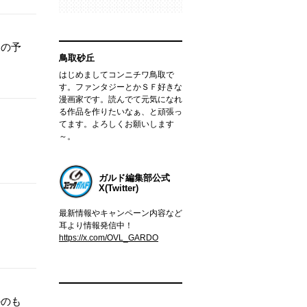
つの予
鳥取砂丘
はじめましてコンニチワ鳥取で
す。ファンタジーとかＳＦ好きな
漫画家です。読んでて元気になれ
る作品を作りたいなぁ、と頑張っ
てます。よろしくお願いします
～。
ガルド編集部公式
X(Twitter)
最新情報やキャンペーン内容など
耳より情報発信中！
https://x.com/OVL_GARDO
かのも