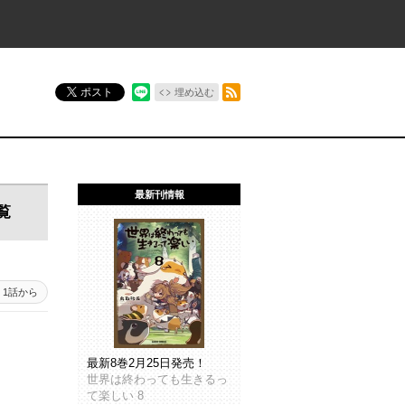
RSSフィード
ポスト
埋め込む
最新刊情報
覧
1話から
最新8巻2月25日発売！
世界は終わっても生きるっ
て楽しい 8