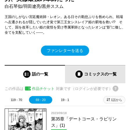
白石琴似/羽田遼亮/黒井ススム
王国のしがない宮廷魔術師・レオン。ある日その勤怠ぶりを咎められ、戦場
へ左遷されるが隠していた才覚で第三王女シスレイア姫の窮地を救い!? そ
して、国を改革したい姫の覚悟を受け専属軍師となったレオンは“影”に徹し、
全てを支配していく――。
ファンレターを送る
話の一覧
コミックス
の一覧
この作品は
作品チケット
対象です（ログインが必要です）
119 - 70
69 - 20
19 - 1
1話から
2023/09/18
第35章「デートコース・ラビリン
ス」(1)