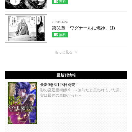
無料
2023/04/24
第31章「ワグナールに燃ゆ」(1)
無料
もっと見る
最新刊情報
最新9巻3月25日発売！
影の宮廷魔術師 9 ～無能だと思われていた男、
実は最強の軍師だった～