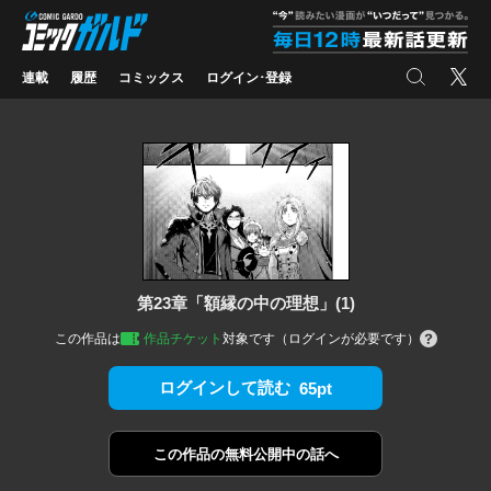
コミックガルド
"
検索
X
連載
履歴
コミックス
ログイン･登録
第23章「額縁の中の理想」(1)
この作品は
作品チケット
対象です（ログインが必要です）
ログインして読む
65pt
この作品の
無料公開中の話へ