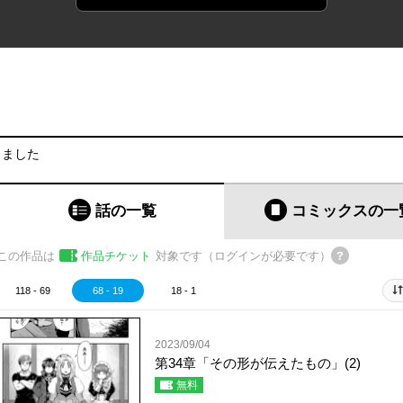
りました
話の一覧
コミックス
の一
この作品は
作品チケット
対象です（ログインが必要です）
118 - 69
68 - 19
18 - 1
2023/09/04
第34章「その形が伝えたもの」(2)
無料