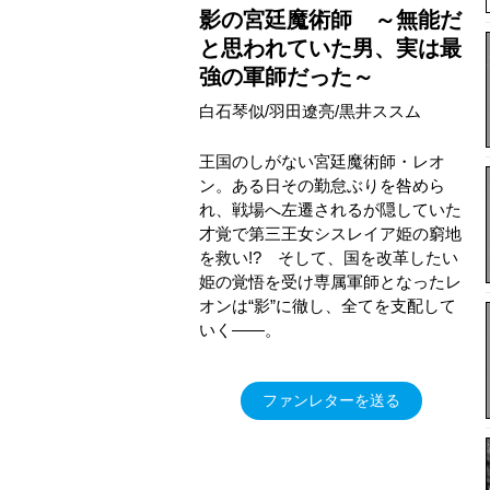
影の宮廷魔術師 ～無能だ
と思われていた男、実は最
強の軍師だった～
白石琴似/羽田遼亮/黒井ススム
王国のしがない宮廷魔術師・レオ
ン。ある日その勤怠ぶりを咎めら
れ、戦場へ左遷されるが隠していた
才覚で第三王女シスレイア姫の窮地
を救い!? そして、国を改革したい
姫の覚悟を受け専属軍師となったレ
オンは“影”に徹し、全てを支配して
いく――。
ファンレターを送る