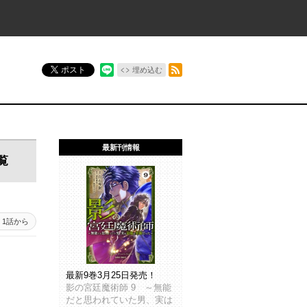
RSSフィード
ポスト
埋め込む
最新刊情報
覧
1話から
最新9巻3月25日発売！
影の宮廷魔術師 9 ～無能
だと思われていた男、実は