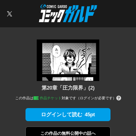
コミックガルド
索
X
第20章「圧力限界」(2)
この作品は
作品チケット
対象です（ログインが必要です）
45pt
ログインして読む
この作品の
無料公開中の話へ