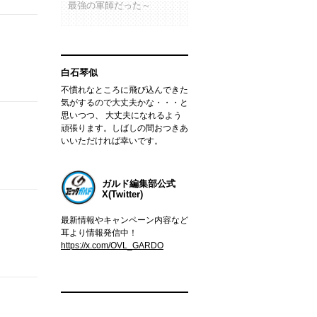
最強の軍師だった～
白石琴似
不慣れなところに飛び込んできた
気がするので大丈夫かな・・・と
思いつつ、 大丈夫になれるよう
頑張ります。しばしの間おつきあ
いいただければ幸いです。
ガルド編集部公式
X(Twitter)
最新情報やキャンペーン内容など
耳より情報発信中！
https://x.com/OVL_GARDO