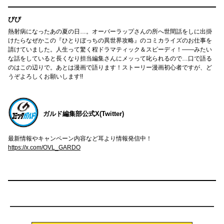
びび
熱射病になったあの夏の日…。オーバーラップさんの所へ世間話をしに出掛
けたらなぜかこの『ひとりぼっちの異世界攻略』のコミカライズのお仕事を
請けていました。人生って驚く程ドラマティック＆スピーディ！――みたい
な話をしていると長くなり担当編集さんにメッって叱られるので…口で語る
のはこの辺りで。あとは漫画で語ります！ストーリー漫画初心者ですが、ど
うぞよろしくお願いします!!
ガルド編集部公式X(Twitter)
最新情報やキャンペーン内容など耳より情報発信中！
https://x.com/OVL_GARDO