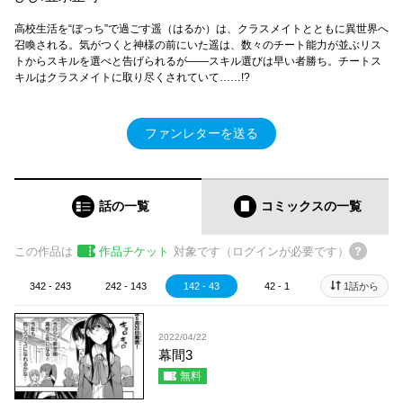
高校生活を“ぼっち”で過ごす遥（はるか）は、クラスメイトとともに異世界へ
召喚される。気がつくと神様の前にいた遥は、数々のチート能力が並ぶリス
トからスキルを選べと告げられるが――スキル選びは早い者勝ち。チートス
キルはクラスメイトに取り尽くされていて……!?
ファンレターを送る
話の一覧
コミックス
の一覧
この作品は
作品チケット
対象です（ログインが必要です）
342 - 243
242 - 143
142 - 43
42 - 1
1話から
2022/04/22
幕間3
無料