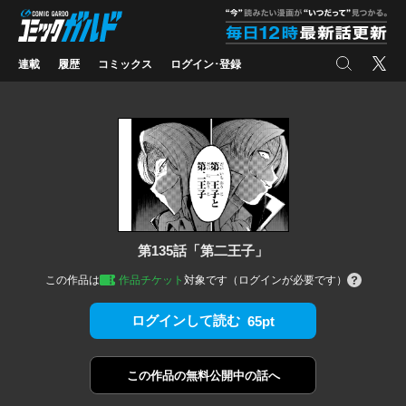
コミックガルド
"
検索
X
連載
履歴
コミックス
ログイン･登録
第135話「第二王子」
この作品は
作品チケット
対象です（ログインが必要です）
ログインして読む
65pt
この作品の
無料公開中の話へ