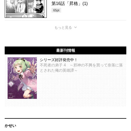
第16話「昇格」(1)
65
pt
もっと見る
最新刊情報
シリーズ好評発売中！
不死者の弟子 4 ～邪神の不興を買って奈落に落
とされた俺の英雄譚～
かせい