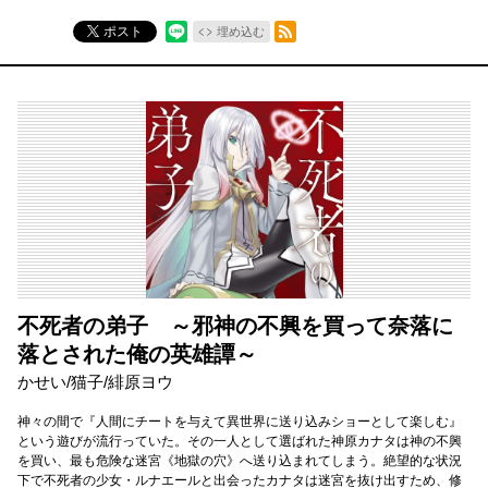
RSSフィード
ポスト
埋め込む
不死者の弟子 ～邪神の不興を買って奈落に
落とされた俺の英雄譚～
かせい/猫子/緋原ヨウ
神々の間で『人間にチートを与えて異世界に送り込みショーとして楽しむ』
という遊びが流行っていた。その一人として選ばれた神原カナタは神の不興
を買い、最も危険な迷宮《地獄の穴》へ送り込まれてしまう。絶望的な状況
下で不死者の少女・ルナエールと出会ったカナタは迷宮を抜け出すため、修