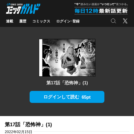
コミックガルド
"
検索
X
連載
履歴
コミックス
ログイン･登録
第17話「恐怖神」(1)
ログインして読む
65pt
第17話「恐怖神」(1)
2022年02月15日