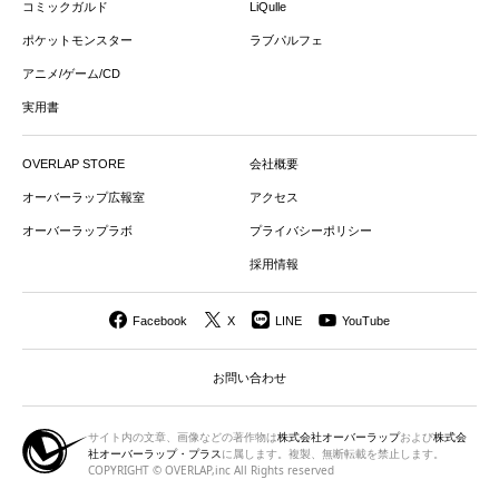
コミックガルド
LiQulle
ポケットモンスター
ラブパルフェ
アニメ/ゲーム/CD
実用書
OVERLAP STORE
会社概要
オーバーラップ広報室
アクセス
オーバーラップラボ
プライバシーポリシー
採用情報
Facebook
X
LINE
YouTube
お問い合わせ
サイト内の文章、画像などの著作物は
株式会社オーバーラップ
および
株式会
社オーバーラップ・プラス
に属します。複製、無断転載を禁止します。
COPYRIGHT © OVERLAP,inc All Rights reserved