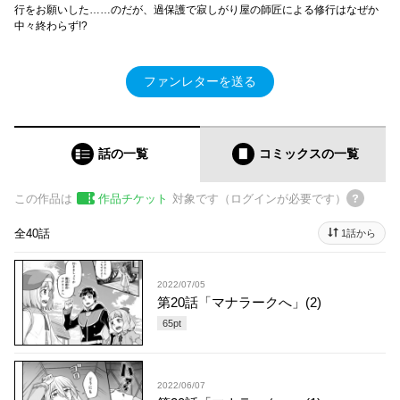
行をお願いした……のだが、過保護で寂しがり屋の師匠による修行はなぜか
中々終わらず!?
ファンレターを送る
話の一覧
コミックス
の一覧
この作品は
作品チケット
対象です（ログインが必要です）
全40話
1話から
2022/07/05
第20話「マナラークへ」(2)
65
pt
2022/06/07