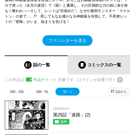
ロで潜った《水月の迷宮》で《龍》と遭遇し、その圧倒的な力の前に為す術
なく喰われ――そして、レントは“目覚めた”。なぜか最弱モンスター「スケル
トン」の姿で……!? 死してもなお遙かなる神銀級を目指して、不死者レン
トの『冒険』がいま、始まりを告げる！
ファンレターを送る
話の一覧
コミックス
の一覧
この作品は
作品チケット
対象です（ログインが必要です）
150 - 101
100 - 51
50 - 1
1話から
2020/05/15
第25話「迷路」(2)
無料