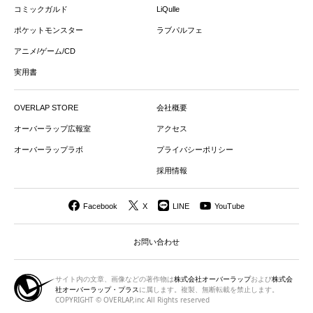
コミックガルド
LiQulle
ポケットモンスター
ラブパルフェ
アニメ/ゲーム/CD
実用書
OVERLAP STORE
会社概要
オーバーラップ広報室
アクセス
オーバーラップラボ
プライバシーポリシー
採用情報
Facebook
X
LINE
YouTube
お問い合わせ
サイト内の文章、画像などの著作物は
株式会社オーバーラップ
および
株式会
社オーバーラップ・プラス
に属します。複製、無断転載を禁止します。
COPYRIGHT © OVERLAP,inc All Rights reserved