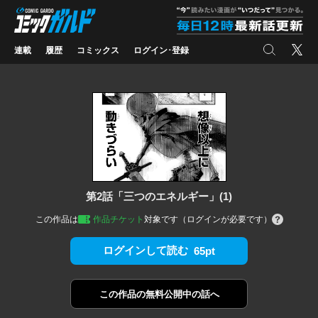
コミックガルド
"
検索
X
連載
履歴
コミックス
ログイン･登録
第2話「三つのエネルギー」(1)
この作品は
作品チケット
対象です（ログインが必要です）
ログインして読む
65pt
この作品の
無料公開中の話へ