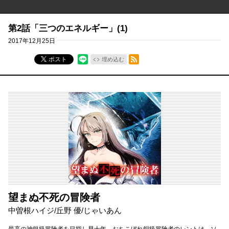
第2話「三つのエネルギー」(1)
2017年12月25日
RSSフィード
ポスト
埋め込む
望まぬ不死の冒険者
中曽根ハイジ/丘野 優/じゃいあん
最高の神銀級冒険者を目指し早十年。おちこぼれ銅級冒険者のレントは、ソ