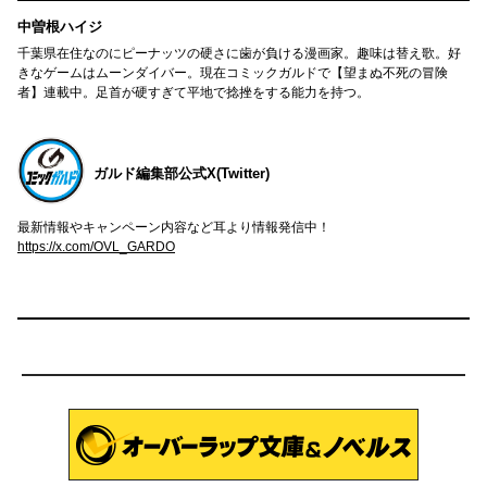
中曽根ハイジ
千葉県在住なのにピーナッツの硬さに歯が負ける漫画家。趣味は替え歌。好
きなゲームはムーンダイバー。現在コミックガルドで【望まぬ不死の冒険
者】連載中。足首が硬すぎて平地で捻挫をする能力を持つ。
ガルド編集部公式X(Twitter)
最新情報やキャンペーン内容など耳より情報発信中！
https://x.com/OVL_GARDO