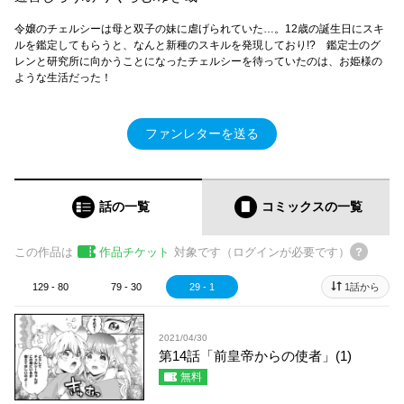
令嬢のチェルシーは母と双子の妹に虐げられていた…。12歳の誕生日にスキ
ルを鑑定してもらうと、なんと新種のスキルを発現しており!? 鑑定士のグ
レンと研究所に向かうことになったチェルシーを待っていたのは、お姫様の
ような生活だった！
ファンレターを送る
話の一覧
コミックス
の一覧
この作品は
作品チケット
対象です（ログインが必要です）
129 - 80
79 - 30
29 - 1
1話から
2021/04/30
第14話「前皇帝からの使者」(1)
無料