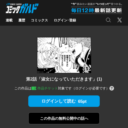
コミックガルド
"
検索
X
連載
履歴
コミックス
ログイン･登録
第2話「淑女になっていただきます」(1)
この作品は
作品チケット
対象です（ログインが必要です）
ログインして読む
65pt
この作品の
無料公開中の話へ