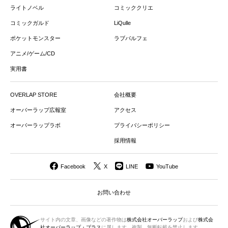
ライトノベル
コミッククリエ
コミックガルド
LiQulle
ポケットモンスター
ラブパルフェ
アニメ/ゲーム/CD
実用書
OVERLAP STORE
会社概要
オーバーラップ広報室
アクセス
オーバーラップラボ
プライバシーポリシー
採用情報
Facebook
X
LINE
YouTube
お問い合わせ
サイト内の文章、画像などの著作物は
株式会社オーバーラップ
および
株式会
社オーバーラップ・プラス
に属します。複製、無断転載を禁止します。