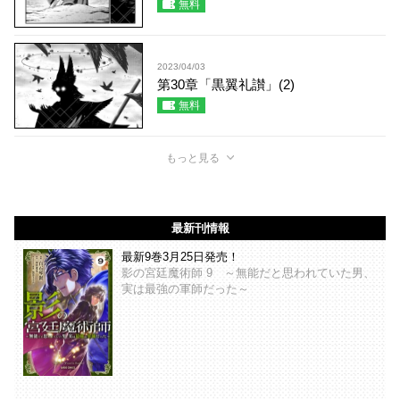
無料
2023/04/03
第30章「黒翼礼讃」(2)
無料
もっと見る
最新刊情報
最新9巻3月25日発売！
影の宮廷魔術師 9 ～無能だと思われていた男、
実は最強の軍師だった～