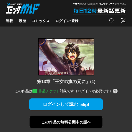
コミックガルド
"
検索
X
連載
履歴
コミックス
ログイン･登録
第13章「王女の旗の元に」(1)
この作品は
作品チケット
対象です（ログインが必要です）
ログインして読む
55pt
この作品の
無料公開中の話へ