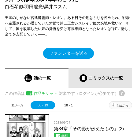
白石琴似/羽田遼亮/黒井ススム
王国のしがない宮廷魔術師・レオン。ある日その勤怠ぶりを咎められ、戦場
へ左遷されるが隠していた才覚で第三王女シスレイア姫の窮地を救い!? そ
して、国を改革したい姫の覚悟を受け専属軍師となったレオンは“影”に徹し、
全てを支配していく――。
ファンレターを送る
話の一覧
コミックス
の一覧
この作品は
作品チケット
対象です（ログインが必要です）
118 - 69
68 - 19
18 - 1
1話から
2023/09/04
第34章「その形が伝えたもの」(2)
無料