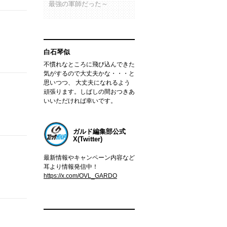
最強の軍師だった～
白石琴似
不慣れなところに飛び込んできた
気がするので大丈夫かな・・・と
思いつつ、 大丈夫になれるよう
頑張ります。しばしの間おつきあ
いいただければ幸いです。
ガルド編集部公式
X(Twitter)
最新情報やキャンペーン内容など
耳より情報発信中！
https://x.com/OVL_GARDO