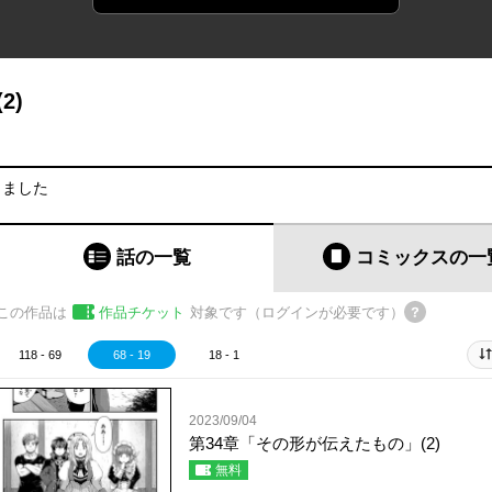
2)
りました
話の一覧
コミックス
の一
この作品は
作品チケット
対象です（ログインが必要です）
118 - 69
68 - 19
18 - 1
2023/09/04
第34章「その形が伝えたもの」(2)
無料