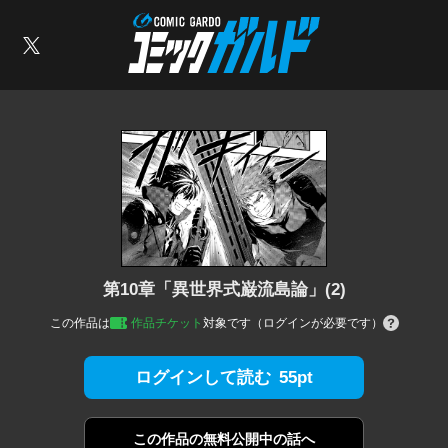
コミックガルド
索
X
第10章「異世界式巌流島論」(2)
この作品は
作品チケット
対象です（ログインが必要です）
55pt
ログインして読む
この作品の
無料公開中の話へ