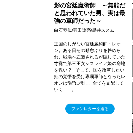
影の宮廷魔術師 ～無能だ
と思われていた男、実は最
強の軍師だった～
白石琴似/羽田遼亮/黒井ススム
王国のしがない宮廷魔術師・レオ
ン。ある日その勤怠ぶりを咎めら
れ、戦場へ左遷されるが隠していた
才覚で第三王女シスレイア姫の窮地
を救い!? そして、国を改革したい
姫の覚悟を受け専属軍師となったレ
オンは“影”に徹し、全てを支配して
いく――。
ファンレターを送る