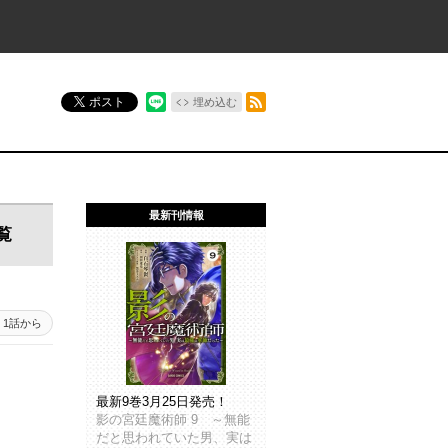
RSSフィード
ポスト
埋め込む
最新刊情報
覧
1話から
最新9巻3月25日発売！
影の宮廷魔術師 9 ～無能
だと思われていた男、実は