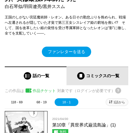
白石琴似/羽田遼亮/黒井ススム
王国のしがない宮廷魔術師・レオン。ある日その勤怠ぶりを咎められ、戦場
へ左遷されるが隠していた才覚で第三王女シスレイア姫の窮地を救い!? そ
して、国を改革したい姫の覚悟を受け専属軍師となったレオンは“影”に徹し、
全てを支配していく――。
ファンレターを送る
話の一覧
コミックス
の一覧
この作品は
作品チケット
対象です（ログインが必要です）
118 - 69
68 - 19
18 - 1
1話から
2021/04/30
第10章「異世界式巌流島論」(1)
無料