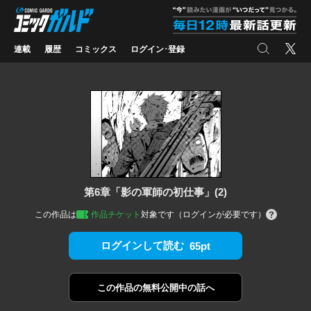
コミックガルド
"
検索
X
連載
履歴
コミックス
ログイン･登録
第6章「影の軍師の初仕事」(2)
この作品は
作品チケット
対象です（ログインが必要です）
ログインして読む
65pt
この作品の
無料公開中の話へ