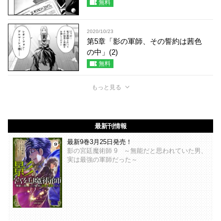
無料
2020/10/23
第5章「影の軍師、その誓約は茜色
の中」(2)
無料
もっと見る
最新刊情報
最新9巻3月25日発売！
影の宮廷魔術師 9 ～無能だと思われていた男、
実は最強の軍師だった～