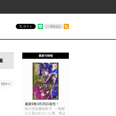
RSSフィード
ポスト
埋め込む
最新刊情報
覧
1話から
最新9巻3月25日発売！
影の宮廷魔術師 9 ～無能
だと思われていた男、実は