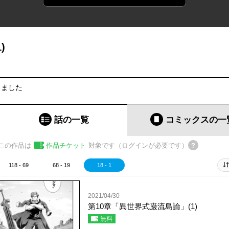
)
りました
話の一覧
コミックス
の一
この作品は
作品チケット
対象です（ログインが必要です）
118 - 69
68 - 19
18 - 1
2021/04/30
第10章「異世界式巌流島論」(1)
無料