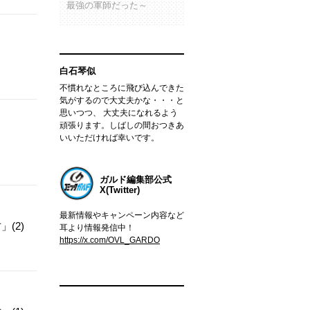
最強の軍師だった～
白石琴似
不慣れなところに飛び込んできた
気がするので大丈夫かな・・・と
思いつつ、 大丈夫になれるよう
頑張ります。しばしの間おつきあ
いいただければ幸いです。
ガルド編集部公式
X(Twitter)
最新情報やキャンペーン内容など
(2)
耳より情報発信中！
https://x.com/OVL_GARDO