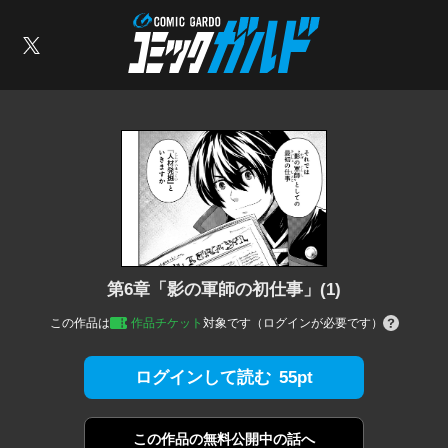
コミックガルド
索
X
第6章「影の軍師の初仕事」(1)
この作品は
作品チケット
対象です（ログインが必要です）
55pt
ログインして読む
この作品の
無料公開中の話へ