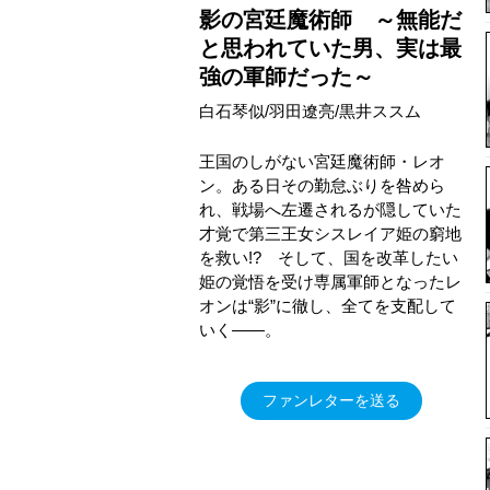
影の宮廷魔術師 ～無能だ
と思われていた男、実は最
強の軍師だった～
白石琴似/羽田遼亮/黒井ススム
王国のしがない宮廷魔術師・レオ
ン。ある日その勤怠ぶりを咎めら
れ、戦場へ左遷されるが隠していた
才覚で第三王女シスレイア姫の窮地
を救い!? そして、国を改革したい
姫の覚悟を受け専属軍師となったレ
オンは“影”に徹し、全てを支配して
いく――。
ファンレターを送る