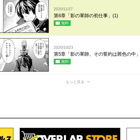
2020/11/27
第6章「影の軍師の初仕事」(1)
無料
2020/10/23
第5章「影の軍師、その誓約は茜色の中」(
無料
もっと見る