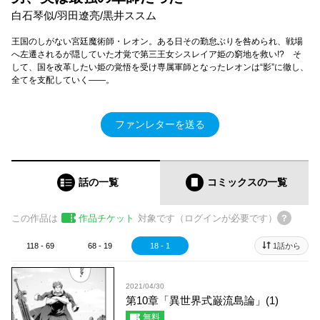
白石琴似/羽田遼亮/黒井ススム
王国のしがない宮廷魔術師・レオン。ある日その勤怠ぶりを咎められ、戦場
へ左遷されるが隠していた才覚で第三王女シスレイア姫の窮地を救い!? そ
して、国を改革したい姫の覚悟を受け専属軍師となったレオンは“影”に徹し、
全てを支配していく――。
ファンレターを送る
話の一覧
コミックス
の一覧
この作品は
作品チケット
対象です（ログインが必要です）
118 - 69
68 - 19
18 - 1
1話から
2021/04/30
第10章「異世界式巌流島論」(1)
無料