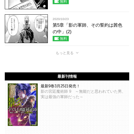
無料
2020/10/23
第5章「影の軍師、その誓約は茜色
の中」(2)
無料
もっと見る
最新刊情報
最新9巻3月25日発売！
影の宮廷魔術師 9 ～無能だと思われていた男、
実は最強の軍師だった～