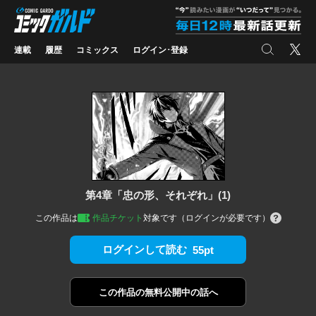
コミックガルド
"
検索
X
連載
履歴
コミックス
ログイン･登録
第4章「忠の形、それぞれ」(1)
この作品は
作品チケット
対象です（ログインが必要です）
ログインして読む
55pt
この作品の
無料公開中の話へ