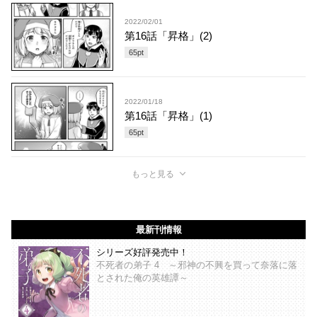
2022/02/01
第16話「昇格」(2)
65
pt
2022/01/18
第16話「昇格」(1)
65
pt
もっと見る
最新刊情報
シリーズ好評発売中！
不死者の弟子 4 ～邪神の不興を買って奈落に落
とされた俺の英雄譚～