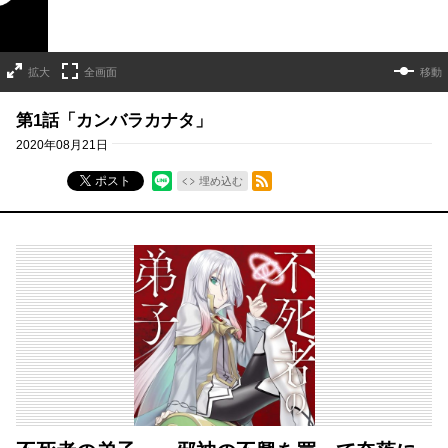
拡大
全画面
移動
第1話「カンバラカナタ」
2020年08月21日
RSSフィード
ポスト
埋め込む