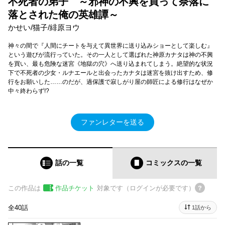
不死者の弟子 ～邪神の不興を買って奈落に
落とされた俺の英雄譚～
かせい/猫子/緋原ヨウ
神々の間で『人間にチートを与えて異世界に送り込みショーとして楽しむ』
という遊びが流行っていた。その一人として選ばれた神原カナタは神の不興
を買い、最も危険な迷宮《地獄の穴》へ送り込まれてしまう。絶望的な状況
下で不死者の少女・ルナエールと出会ったカナタは迷宮を抜け出すため、修
行をお願いした……のだが、過保護で寂しがり屋の師匠による修行はなぜか
中々終わらず!?
ファンレターを送る
話の一覧
コミックス
の一覧
この作品は
作品チケット
対象です（ログインが必要です）
全40話
1話から