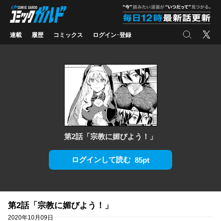
コミックガルド
"
検索
X
連載
履歴
コミックス
ログイン･登録
第2話「宗教に媚びよう！」
ログインして読む
85pt
第2話「宗教に媚びよう！」
2020年10月09日