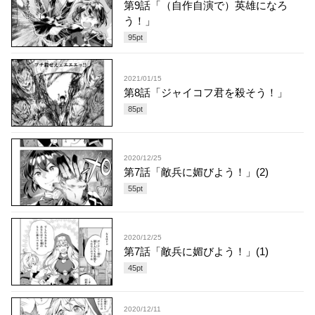
第9話「（自作自演で）英雄になろ
う！」
95
pt
2021/01/15
第8話「ジャイコフ君を殺そう！」
85
pt
2020/12/25
第7話「敵兵に媚びよう！」(2)
55
pt
2020/12/25
第7話「敵兵に媚びよう！」(1)
45
pt
2020/12/11