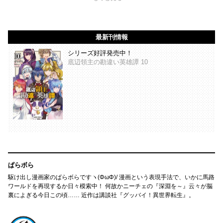
最新刊情報
シリーズ好評発売中！
底辺領主の勘違い英雄譚 10
ぱらボら
駆け出し漫画家のぱらボらですヽ(ΦωΦ)/ 漫画という表現手法で、いかに馬路
ワールドを再現するか日々模索中！ 何故かニーチェの『深淵を～』云々が脳
裏によぎる今日この頃…… 近作は講談社『グッバイ！異世界転生』。