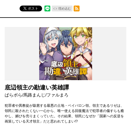
RSSフィード
ポスト
埋め込む
底辺領主の勘違い英雄譚
ぱらボら/馬路まんじ/ファルまろ
犯罪者や異教徒が跋扈する最悪の土地・ベイバロン領。領主であるリゼは、
領民に殺されたくない一心から、唯一使える回復魔法で犯罪者の傷すらも癒
やし、媚びを売りまくっていた。その結果、領民になぜか「国家への反逆を
画策している天才領主」だと思われてしまい!?