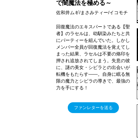
で闇魔法を極める～
佐和井ムギ/まさみティー/イコモチ
回復魔法のエキスパートである【聖
者】のラセルは、幼馴染みたちと共
にパーティーを組んでいた。しかし
メンバー全員が回復魔法を覚えてし
まった結果、ラセルは不要の烙印を
押され追放されてしまう。失意の彼
に、謎の美女・シビラとの出会いが
転機をもたらす――。自身に眠る無
限の魔力とシビラの導きで、最強の
力を手にする！
ファンレターを送る