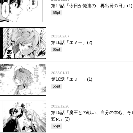
第17話「今日が俺達の、再出発の日」(1)
65
pt
2023/02/07
第16話「エミー」(2)
65
pt
2023/01/17
第16話「エミー」(1)
55
pt
2022/12/20
第15話「魔王との戦い、自分の本心、そ
変化」(2)
65
pt