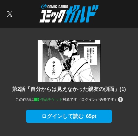
コミックガルド
索
X
第2話「自分からは見えなかった親友の側面」(1)
この作品は
作品チケット
対象です（ログインが必要です）
65pt
ログインして読む