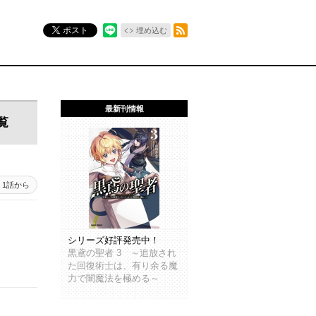
RSSフィード
ポスト
埋め込む
最新刊情報
覧
1話から
シリーズ好評発売中！
黒鳶の聖者 3 ～追放され
た回復術士は、有り余る魔
力で闇魔法を極める～