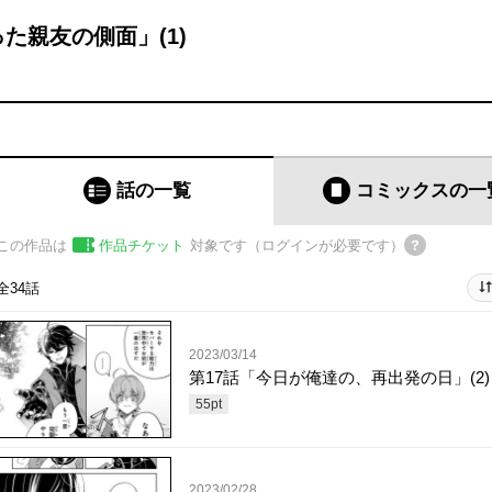
た親友の側面」(1)
話の一覧
コミックス
の一
この作品は
作品チケット
対象です（ログインが必要です）
全34話
2023/03/14
第17話「今日が俺達の、再出発の日」(2)
55
pt
2023/02/28