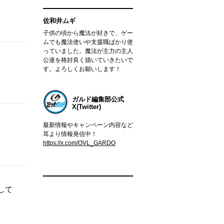
佐和井ムギ
子供の頃から魔法が好きで、ゲー
ムでも魔法使いや支援職ばかり使
っていました。魔法が主力の主人
公達を格好良く描いていきたいで
す。よろしくお願いします！
ガルド編集部公式
X(Twitter)
最新情報やキャンペーン内容など
耳より情報発信中！
https://x.com/OVL_GARDO
して