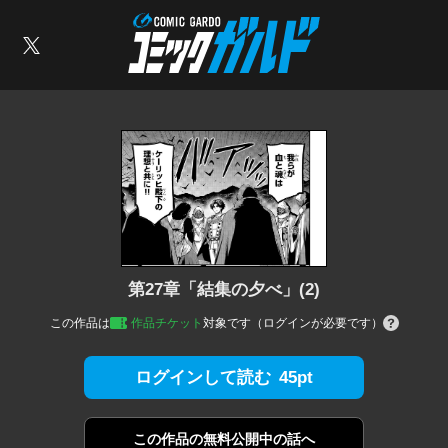
コミックガルド
索
X
第27章「結集の夕べ」(2)
この作品は
作品チケット
対象です（ログインが必要です）
45pt
ログインして読む
この作品の
無料公開中の話へ