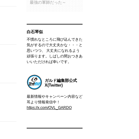
最強の軍師だった～
白石琴似
不慣れなところに飛び込んできた
気がするので大丈夫かな・・・と
思いつつ、 大丈夫になれるよう
頑張ります。しばしの間おつきあ
いいただければ幸いです。
ガルド編集部公式
X(Twitter)
最新情報やキャンペーン内容など
耳より情報発信中！
https://x.com/OVL_GARDO