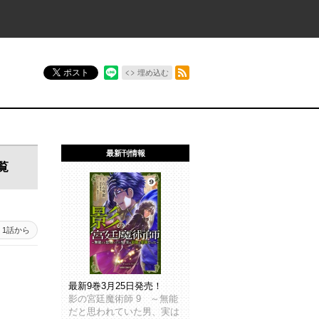
RSSフィード
ポスト
埋め込む
最新刊情報
覧
1話から
最新9巻3月25日発売！
影の宮廷魔術師 9 ～無能
だと思われていた男、実は