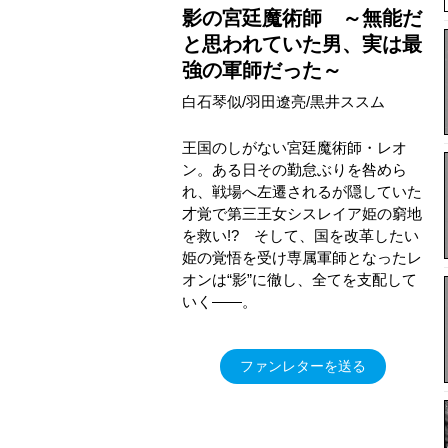
影の宮廷魔術師 ～無能だ
と思われていた男、実は最
強の軍師だった～
白石琴似/羽田遼亮/黒井ススム
王国のしがない宮廷魔術師・レオ
ン。ある日その勤怠ぶりを咎めら
れ、戦場へ左遷されるが隠していた
才覚で第三王女シスレイア姫の窮地
を救い!? そして、国を改革したい
姫の覚悟を受け専属軍師となったレ
オンは“影”に徹し、全てを支配して
いく――。
ファンレターを送る