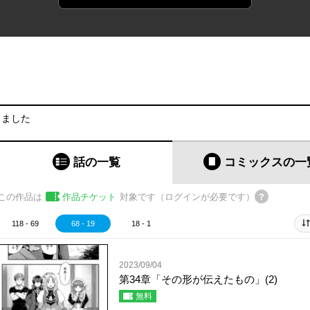
りました
話の一覧
コミックス
の一
この作品は
作品チケット
対象です（ログインが必要です）
118 - 69
68 - 19
18 - 1
2023/09/04
第34章「その形が伝えたもの」(2)
無料