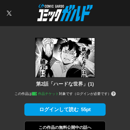
コミックガルド
索
X
第2話「ハードな世界」(1)
この作品は
作品チケット
対象です（ログインが必要です）
55pt
ログインして読む
この作品の
無料公開中の話へ