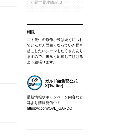
く異世界攻略記 3
輔艮
ニト先生の原作小説は続くにつれ
てどんどん面白くなっていき描き
起こしたいシーンもたくさんあり
ますので、末永く応援して頂ける
よう頑張ります。
ガルド編集部公式
X(Twitter)
最新情報やキャンペーン内容など
耳より情報発信中！
https://x.com/OVL_GARDO