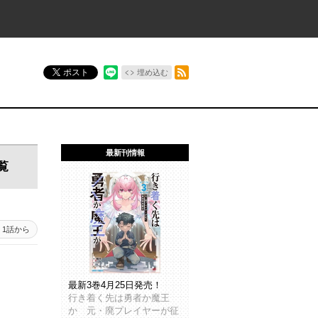
RSSフィード
ポスト
埋め込む
最新刊情報
覧
1話から
最新3巻4月25日発売！
行き着く先は勇者か魔王
か 元・廃プレイヤーが征