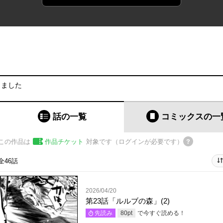
りました
話の一覧
コミックス
の一
この作品は
作品チケット
対象です（ログインが必要です）
全46話
2026/04/20
第23話「ルルブの森」(2)
で今すぐ読める！
先読み
80
pt