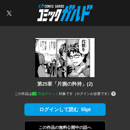
コミックガルド
索
X
第25章「片腕の矜持」(2)
この作品は
作品チケット
対象です（ログインが必要です）
55pt
ログインして読む
この作品の
無料公開中の話へ