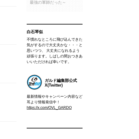
最強の軍師だった～
白石琴似
不慣れなところに飛び込んできた
気がするので大丈夫かな・・・と
思いつつ、 大丈夫になれるよう
頑張ります。しばしの間おつきあ
いいただければ幸いです。
ガルド編集部公式
X(Twitter)
最新情報やキャンペーン内容など
耳より情報発信中！
https://x.com/OVL_GARDO