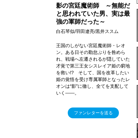
影の宮廷魔術師 ～無能だ
と思われていた男、実は最
強の軍師だった～
白石琴似/羽田遼亮/黒井ススム
王国のしがない宮廷魔術師・レオ
ン。ある日その勤怠ぶりを咎めら
れ、戦場へ左遷されるが隠していた
才覚で第三王女シスレイア姫の窮地
を救い!? そして、国を改革したい
姫の覚悟を受け専属軍師となったレ
オンは“影”に徹し、全てを支配して
いく――。
ファンレターを送る