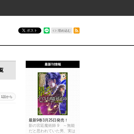
RSSフィード
ポスト
埋め込む
最新刊情報
覧
1話から
最新9巻3月25日発売！
影の宮廷魔術師 9 ～無能
だと思われていた男、実は