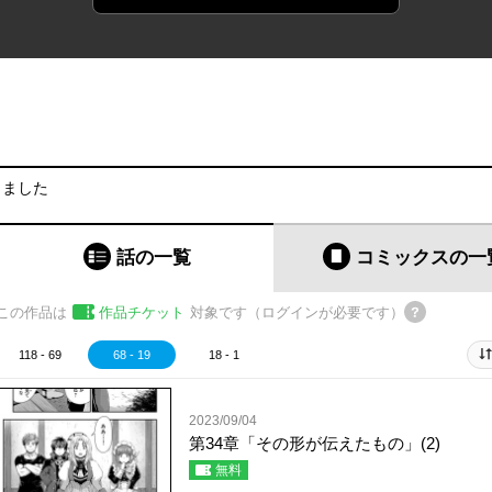
りました
話の一覧
コミックス
の一
この作品は
作品チケット
対象です（ログインが必要です）
118 - 69
68 - 19
18 - 1
2023/09/04
第34章「その形が伝えたもの」(2)
無料