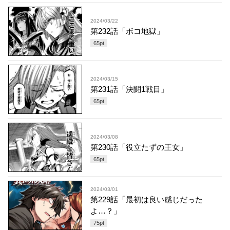
2024/03/22
第232話「ボコ地獄」
65
pt
2024/03/15
第231話「決闘1戦目」
65
pt
2024/03/08
第230話「役立たずの王女」
65
pt
2024/03/01
第229話「最初は良い感じだった
よ…？」
75
pt