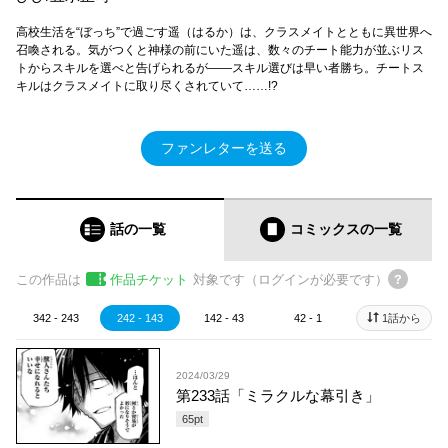
高校生活を“ぼっち”で過ごす遥（はるか）は、クラスメイトとともに異世界へ
召喚される。気がつくと神様の前にいた遥は、数々のチート能力が並ぶリス
トからスキルを選べと告げられるが――スキル選びは早い者勝ち。チートス
キルはクラスメイトに取り尽くされていて……!?
ファンレターを送る
話の一覧
コミックス
の一覧
この作品は
作品チケット
対象です（ログインが必要です）
342 - 243
242 - 143
142 - 43
42 - 1
1話から
2024/03/29
第233話「ミラクルな幕引き」
65
pt