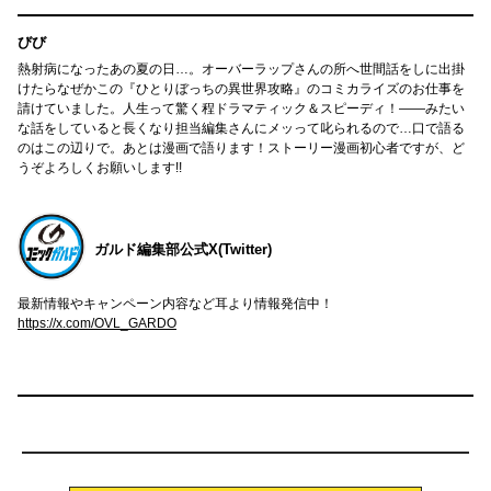
びび
熱射病になったあの夏の日…。オーバーラップさんの所へ世間話をしに出掛
けたらなぜかこの『ひとりぼっちの異世界攻略』のコミカライズのお仕事を
請けていました。人生って驚く程ドラマティック＆スピーディ！――みたい
な話をしていると長くなり担当編集さんにメッって叱られるので…口で語る
のはこの辺りで。あとは漫画で語ります！ストーリー漫画初心者ですが、ど
うぞよろしくお願いします!!
ガルド編集部公式X(Twitter)
最新情報やキャンペーン内容など耳より情報発信中！
https://x.com/OVL_GARDO