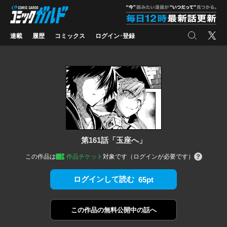
コミックガルド
"
検索
X
連載
履歴
コミックス
ログイン･登録
第161話「玉座へ」
この作品は
作品チケット
対象です（ログインが必要です）
ログインして読む
65pt
この作品の
無料公開中の話へ