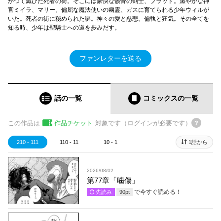
かつて滅びた死者の街。そこには豪快な骸骨の剣士、ブラッド。淑やかな神
官ミイラ、マリー。偏屈な魔法使いの幽霊、ガスに育てられる少年ウィルが
いた。死者の街に秘められた謎。神々の愛と慈悲。偏執と狂気。その全てを
知る時、少年は聖騎士への道を歩みだす。
ファンレターを送る
話の一覧
コミックス
の一覧
この作品は
作品チケット
対象です（ログインが必要です）
210 - 111
110 - 11
10 - 1
1話から
2026/08/02
第77章「噛傷」
で今すぐ読める！
先読み
90
pt