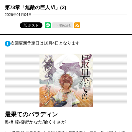
第73章「無敵の巨人Ⅵ」(2)
2026年01月04日
RSSフィード
ポスト
埋め込む
次回更新予定日は10月4日となります
最果てのパラディン
奥橋 睦/柳野かなた/輪くすさが