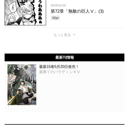
2025/11/16
第72章「無敵の巨人Ⅴ」(3)
65
pt
もっと見る
最新刊情報
最新15巻5月20日発売！
最果てのパラディンⅩⅤ