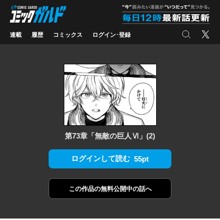
コミックガルド
"
検索
X
連載
履歴
コミックス
ログイン･登録
第73章「無敵の巨人Ⅵ」(2)
ログインして読む
55pt
この作品の
無料公開中の話へ