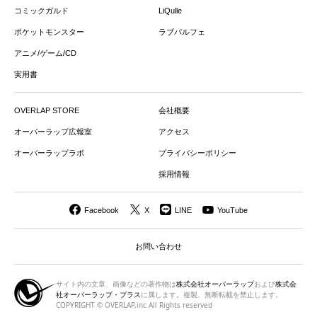
コミックガルド
LiQulle
ポケットモンスター
ラブパルフェ
アニメ/ゲーム/CD
実用書
OVERLAP STORE
会社概要
オーバーラップ広報室
アクセス
オーバーラップラボ
プライバシーポリシー
採用情報
Facebook
X
LINE
YouTube
お問い合わせ
サイト内の文章、画像などの著作物は
株式会社オーバーラップ
および
株式会
社オーバーラップ・プラス
に属します。複製、無断転載を禁止します。
COPYRIGHT © OVERLAP,inc All Rights reserved