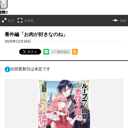
拡大
全画面
移動
番外編「お肉が好きなのね」
2025年12月19日
RSSフィード
ポスト
埋め込む
次回更新日は未定です