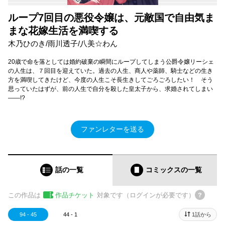
ループ7回目の悪役令嬢は、元敵国で自由気ま
まな花嫁生活を満喫する
木乃ひのき/雨川透子/八美☆わん
20歳で命を落としては婚約破棄の瞬間にループしてしまう公爵令嬢リーシェ
の人生は、７回目を迎えていた。過去の人生、商人や薬師、騎士などの生き
方を満喫してきたけど、今度の人生こそ長生きしてごろごろしたい！ そう
思っていたはずが、前の人生で自分を殺した皇太子から、求婚されてしまい
――!?
ファンレターを送る
話の一覧
コミックス
の一覧
この作品は
作品チケット
対象です（ログインが必要です）
94 - 45
44 - 1
1話から