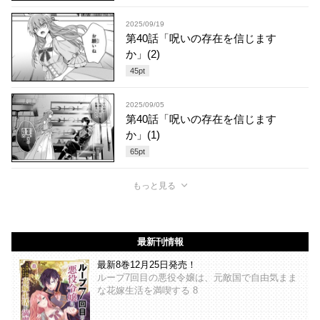
2025/09/19
第40話「呪いの存在を信じます
か」(2)
45
pt
2025/09/05
第40話「呪いの存在を信じます
か」(1)
65
pt
もっと見る
最新刊情報
最新8巻12月25日発売！
ループ7回目の悪役令嬢は、元敵国で自由気まま
な花嫁生活を満喫する 8