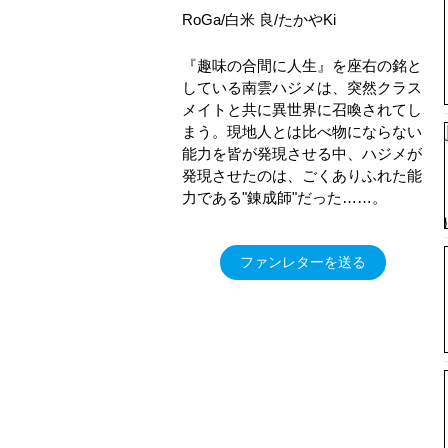
RoGa/白米 良/たかやKi
『趣味の合間に人生』を座右の銘と
している南雲ハジメは、突然クラス
メイトと共に異世界に召喚されてし
まう。現地人とは比べ物にならない
能力を皆が発現させる中、ハジメが
発現させたのは、ごくありふれた能
力である"錬成師"だった……。
ファンレターを送る