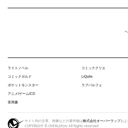
ヘ
ライトノベル
コミッククリエ
コミックガルド
LiQulle
ポケットモンスター
ラブパルフェ
アニメ/ゲーム/CD
実用書
サイト内の文章、画像などの著作物は
株式会社オーバーラップ
およ
COPYRIGHT © OVERLAP,inc All Rights reserved