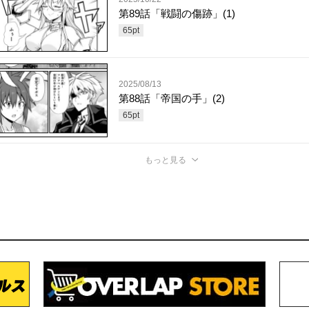
第89話「戦闘の傷跡」(1)
65
pt
2025/08/13
第88話「帝国の手」(2)
65
pt
もっと見る