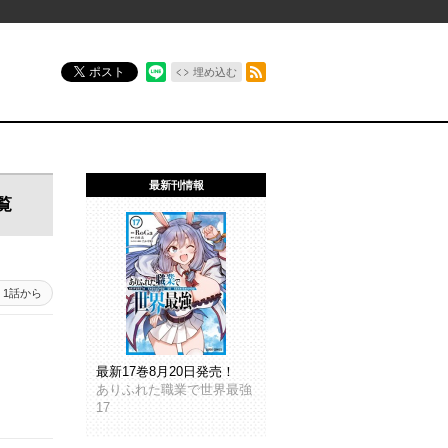
RSSフィード
ポスト
埋め込む
最新刊情報
覧
1話から
最新17巻8月20日発売！
ありふれた職業で世界最強
17