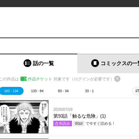
話の一覧
コミックス
の一
この作品は
作品チケット
対象です（ログインが必要です）
183 - 134
133 - 84
83 - 34
33 - 1
2026/07/29
第93話「触るな危険」(1)
で今すぐ読める！
先読み
80
pt