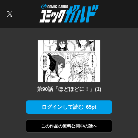
コミックガルド
索
X
第90話「ほどほどに！」(1)
65pt
ログインして読む
この作品の
無料公開中の話へ