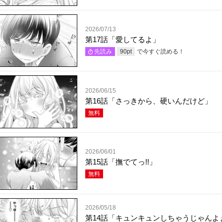
2026/07/13
第17話「愛してるよ」
で今すぐ読める！
先読み
90
pt
2026/06/15
第16話「さっきから、硬いんだけど」
無料
2026/06/01
第15話「撫でてっ!!」
無料
2026/05/18
第14話「キュンキュンしちゃうじゃんよ