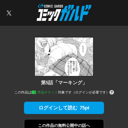
コミックガルド
索
X
第5話「マーキング」
この作品は
作品チケット
対象です（ログインが必要です）
75pt
ログインして読む
この作品の
無料公開中の話へ