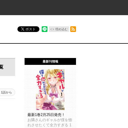
RSSフィード
ポスト
埋め込む
最新刊情報
覧
1話から
最新1巻2月25日発売！
お隣さんのギャルが僕を惚
れさせたくて全力すぎる 1