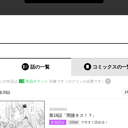
話の一覧
コミックス
の一
この作品は
作品チケット
対象です（ログインが必要です）
全20話
2026/08/03
第18話「間接キス！？」
で今すぐ読める！
先読み
100
pt