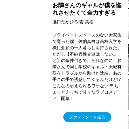
お隣さんのギャルが僕を惚
れさせたくて全力すぎる
瀬口たかひろ/枩 葉松
プライベートスペースのない大家族
で育った僕、佐伯真白は高校入学を
機に念願の一人暮らしを許された。
ただし【不純異性交遊はしないこ
と】の条件付きで。それなのに、お
隣さんで同じ学校のギャル・天城有
咲をトラブルから助けた途端、あの
手この手で誘惑してくるんだけど!?
こんなの耐えられるワケない!!!! ち
ょっとえっちで甘々なラブコメデ
ィ、開幕！
ファンレターを送る