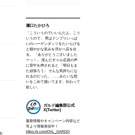
瀬口たかひろ
「こういうのでいいんだよ。こう
いうので」 男はドンブリいっぱ
いのハーゲンダッツをたいらげる
と穏やかな笑みを浮かべ店を出
る。 「ありがとうございました
ーっ！」 澄んだギャル店員の声
に背中を押されると 「明日もま
た頑張ろう」 そんな気持ちにな
れるのだった。 ……みたいな想
いをこめて描いてます。伝わって
欲しい。
ガルド編集部公式
X(Twitter)
最新情報やキャンペーン内容など
耳より情報発信中！
https://x.com/OVL_GARDO
ぉ