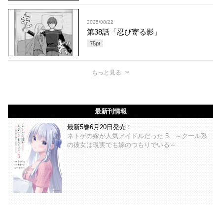
2025/08/22
第38話「忍び寄る影」
75
pt
もっと見る
最新刊情報
最新5巻6月20日発売！
ネトゲの嫁が人気アイドルだった 5 ～クール系
の彼女は現実でも嫁のつもりでいる～