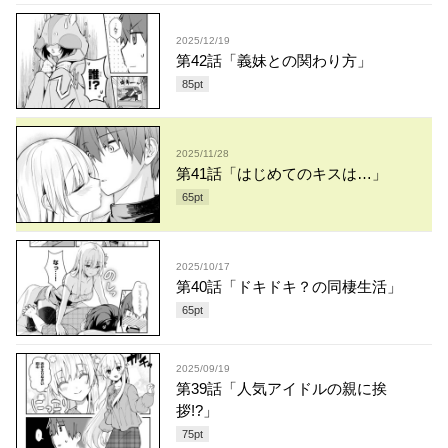
2025/12/19
第42話「義妹との関わり方」
85
pt
2025/11/28
第41話「はじめてのキスは…」
65
pt
2025/10/17
第40話「ドキドキ？の同棲生活」
65
pt
2025/09/19
第39話「人気アイドルの親に挨
拶!?」
75
pt