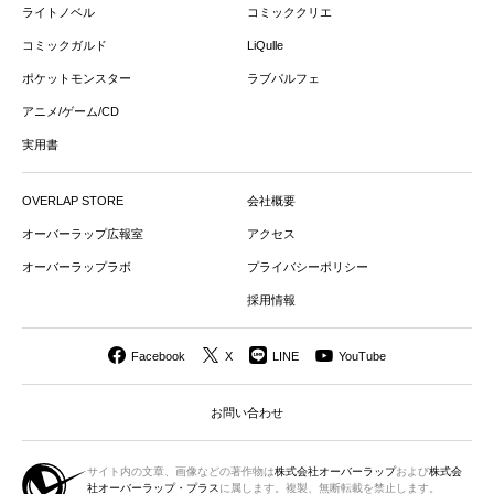
ライトノベル
コミッククリエ
コミックガルド
LiQulle
ポケットモンスター
ラブパルフェ
アニメ/ゲーム/CD
実用書
OVERLAP STORE
会社概要
オーバーラップ広報室
アクセス
オーバーラップラボ
プライバシーポリシー
採用情報
Facebook
X
LINE
YouTube
お問い合わせ
サイト内の文章、画像などの著作物は
株式会社オーバーラップ
および
株式会
社オーバーラップ・プラス
に属します。複製、無断転載を禁止します。