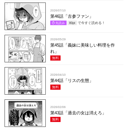
2026/07/10
第46話「古参ファン」
で今すぐ読める！
先読み
80
pt
2026/05/29
第45話「義妹に美味しい料理を作
れ」
無料
2026/04/10
第44話「リスの生態」
無料
2026/02/06
第43話「過去の女は消えろ」
無料