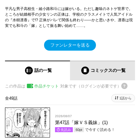
平凡な男子高校生・綾小路和斗には嫁がいる。ただし趣味のネトゲ世界で。
ところが結婚相手の少女リンの正体は、学校のクラスメイトで人気アイドル
の『水樹凛香』で!? 正体がバレて関係も終わり――かと思いきや、凛香は現
実でも和斗の「嫁」として振る舞い始めて……。
ファンレターを送る
話の一覧
コミックス
の一覧
この作品は
作品チケット
対象です（ログインが必要です）
全49話
1話から
2026/08/07
第47話「嫁ＶＳ義妹」(1)
で今すぐ読める！
先読み
60
pt