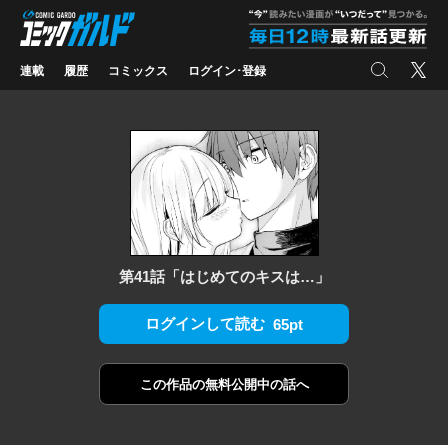
コミックガルド
"
検索
X
連載
履歴
コミックス
ログイン･登録
第41話「はじめてのキスは…」
ログインして読む
65pt
この作品の
無料公開中の話へ