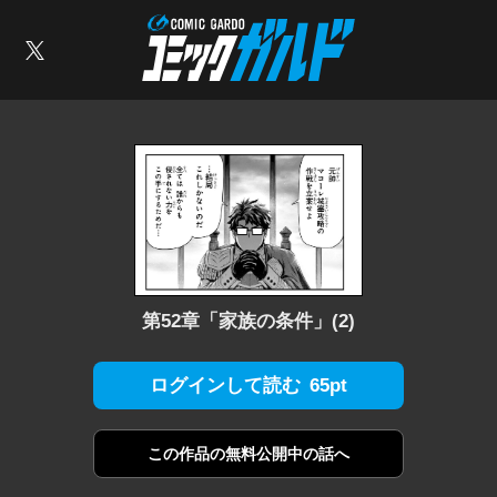
コミックガルド
索
X
第52章「家族の条件」(2)
65pt
ログインして読む
この作品の
無料公開中の話へ