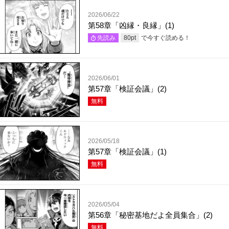
2026/06/22
第58章「凶縁・良縁」(1)
で今すぐ読める！
先読み
80
pt
2026/06/01
第57章「検証会議」(2)
無料
2026/05/18
第57章「検証会議」(1)
無料
2026/05/04
第56章「秘密基地だよ全員集合」(2)
無料