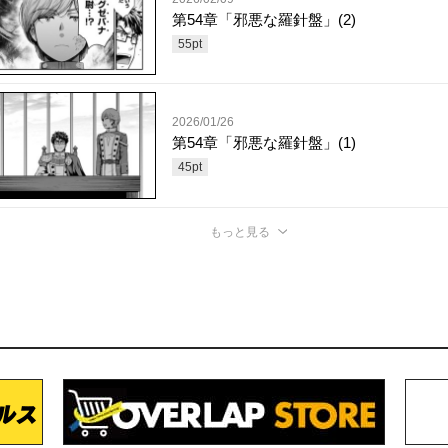
第54章「邪悪な羅針盤」(2)
55
pt
2026/01/26
第54章「邪悪な羅針盤」(1)
45
pt
もっと見る