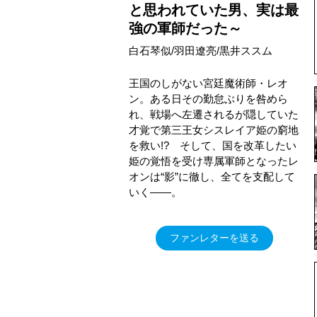
と思われていた男、実は最
強の軍師だった～
白石琴似/羽田遼亮/黒井ススム
王国のしがない宮廷魔術師・レオ
ン。ある日その勤怠ぶりを咎めら
れ、戦場へ左遷されるが隠していた
才覚で第三王女シスレイア姫の窮地
を救い!? そして、国を改革したい
姫の覚悟を受け専属軍師となったレ
オンは“影”に徹し、全てを支配して
いく――。
ファンレターを送る