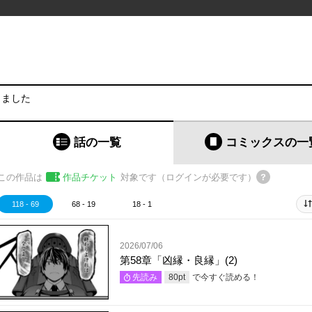
りました
話の一覧
コミックス
の一
この作品は
作品チケット
対象です（ログインが必要です）
118 - 69
68 - 19
18 - 1
2026/07/06
第58章「凶縁・良縁」(2)
で今すぐ読める！
先読み
80
pt