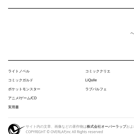
ヘ
ライトノベル
コミッククリエ
コミックガルド
LiQulle
ポケットモンスター
ラブパルフェ
アニメ/ゲーム/CD
実用書
サイト内の文章、画像などの著作物は
株式会社オーバーラップ
およ
COPYRIGHT © OVERLAP,inc All Rights reserved