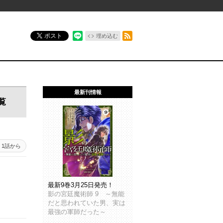
RSSフィード
ポスト
埋め込む
最新刊情報
覧
1話から
最新9巻3月25日発売！
影の宮廷魔術師 9 ～無能
だと思われていた男、実は
最強の軍師だった～