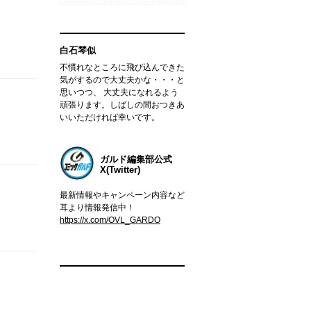
白石琴似
不慣れなところに飛び込んできた
気がするので大丈夫かな・・・と
思いつつ、 大丈夫になれるよう
頑張ります。しばしの間おつきあ
いいただければ幸いです。
ガルド編集部公式
X(Twitter)
最新情報やキャンペーン内容など
耳より情報発信中！
https://x.com/OVL_GARDO