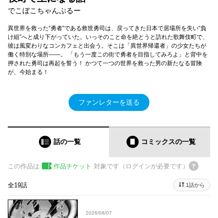
でこぼこちゃんぷるー
異世界を救った“勇者”である救世勇司は、戻ってきた日本で居場所を失い“負
け組”へと成り下がっていた。いっそのこと命を絶とうと訪れた歌舞伎町で、
彼は風変わりなコンカフェと出会う。そこは「異世界帰還者」の少女たちが
働く特別な場所――。 「もう一度この街で勇者を目指してみろよ」と背中を
押された勇司は再起を誓う！ かつて一つの世界を救った男の新たなる冒険
が、今始まる！
ファンレターを送る
話の一覧
コミックス
の一覧
この作品は
作品チケット
対象です（ログインが必要です）
全19話
1話から
2026/08/07