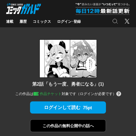
コミックガルド
"
検索
X
連載
履歴
コミックス
ログイン･登録
第2話「もう一度、勇者になる」(1)
この作品は
作品チケット
対象です（ログインが必要です）
ログインして読む
75pt
この作品の
無料公開中の話へ