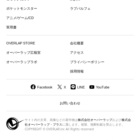
ポケットモンスター
ラブパルフェ
アニメ/ゲーム/CD
実用書
OVERLAP STORE
会社概要
オーバーラップ広報室
アクセス
オーバーラップラボ
プライバシーポリシー
採用情報
Facebook
X
LINE
YouTube
お問い合わせ
サイト内の文章、画像などの著作物は
株式会社オーバーラップ
および
株式会
社オーバーラップ・プラス
に属します。複製、無断転載を禁止します。
COPYRIGHT © OVERLAP,inc All Rights reserved