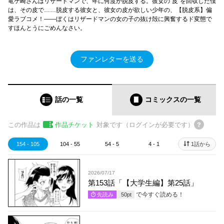
竜ケ崎さんはリザードマンで、年に何度か脱皮する。彼女の“皮”を回収した僕
は、その皮で……脱皮する彼女と、彼女の皮が欲しい少年の、【脱皮系】偏
愛ラブコメ！――ぼくはリザードマンの女の子の抜け殻に興奮するド変態で
すほんとうにごめんなさい。
ファンレターを送る
話の一覧
コミックス
の一覧
この作品は
作品チケット
対象です（ログインが必要です）
154 - 105
104 - 55
54 - 5
4 - 1
1話から
2026/07/17
第153話「【大学生編】第25話」
で今すぐ読める！
先読み
50
pt