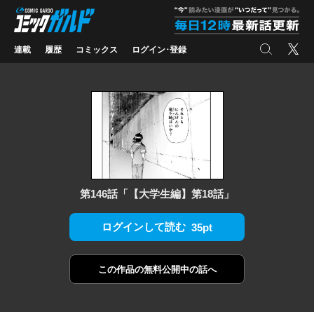
コミックガルド
"
検索
X
連載
履歴
コミックス
ログイン･登録
第146話「【大学生編】第18話」
ログインして読む
35pt
この作品の
無料公開中の話へ