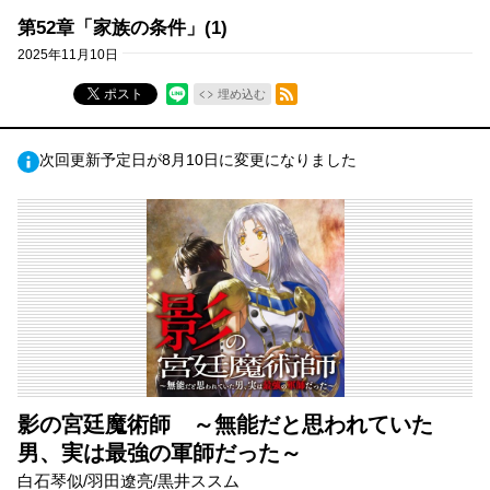
第52章「家族の条件」(1)
2025年11月10日
RSSフィード
ポスト
埋め込む
次回更新予定日が8月10日に変更になりました
影の宮廷魔術師 ～無能だと思われていた
男、実は最強の軍師だった～
白石琴似/羽田遼亮/黒井ススム