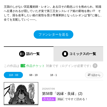
王国のしがない宮廷魔術師・レオン。ある日その勤怠ぶりを咎められ、戦場
へ左遷されるが隠していた才覚で第三王女シスレイア姫の窮地を救い!? そ
して、国を改革したい姫の覚悟を受け専属軍師となったレオンは“影”に徹し、
全てを支配していく――。
ファンレターを送る
話の一覧
コミックス
の一覧
この作品は
作品チケット
対象です（ログインが必要です）
118 - 69
68 - 19
18 - 1
1話から
2026/07/06
第58章「凶縁・良縁」(2)
で今すぐ読める！
先読み
80
pt