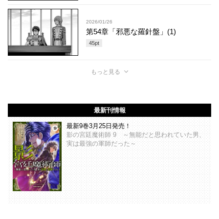
2026/01/26
第54章「邪悪な羅針盤」(1)
45
pt
もっと見る
最新刊情報
最新9巻3月25日発売！
影の宮廷魔術師 9 ～無能だと思われていた男、
実は最強の軍師だった～