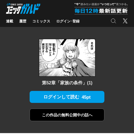
コミックガルド
"
検索
X
連載
履歴
コミックス
ログイン･登録
第52章「家族の条件」(1)
ログインして読む
45pt
この作品の
無料公開中の話へ