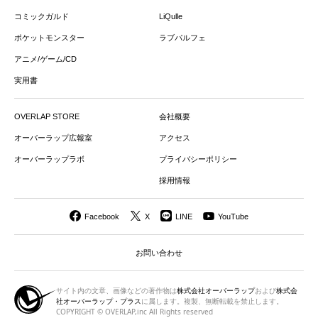
コミックガルド
LiQulle
ポケットモンスター
ラブパルフェ
アニメ/ゲーム/CD
実用書
OVERLAP STORE
会社概要
オーバーラップ広報室
アクセス
オーバーラップラボ
プライバシーポリシー
採用情報
Facebook
X
LINE
YouTube
お問い合わせ
サイト内の文章、画像などの著作物は
株式会社オーバーラップ
および
株式会
社オーバーラップ・プラス
に属します。複製、無断転載を禁止します。
COPYRIGHT © OVERLAP,inc All Rights reserved