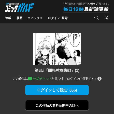
コミックガルド
"
検索
X
連載
履歴
コミックス
ログイン･登録
第5話「開拓村攻防戦」(1)
この作品は
作品チケット
対象です（ログインが必要です）
ログインして読む
65pt
この作品の
無料公開中の話へ