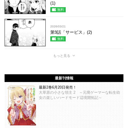
(1)
無料
2026/03/21
第9話「サービス」(2)
無料
もっと見る
最新刊情報
最新2巻6月20日発売！
大草原の小さな領主 2 ～元廃ゲーマーな転生幼
女の楽しいハードモード辺境開拓記～