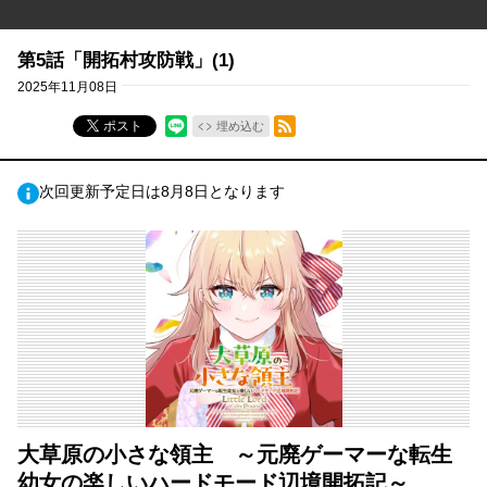
第5話「開拓村攻防戦」(1)
2025年11月08日
RSSフィード
ポスト
埋め込む
次回更新予定日は8月8日となります
大草原の小さな領主 ～元廃ゲーマーな転生
幼女の楽しいハードモード辺境開拓記～