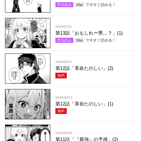
で今すぐ読める！
先読み
90
pt
2026/07/11
第13話「おもしれー男…？」(1)
で今すぐ読める！
先読み
90
pt
2026/06/27
第12話「革命たのしい」(2)
無料
2026/06/13
第12話「革命たのしい」(1)
無料
2026/05/30
第11話「『最強』の予感」(2)