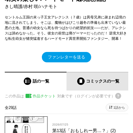
きし晴護/赤村 咲/ハナモト
セントルム王国の末っ子王女アレクシス（７歳）は異母兄弟に疎まれ辺境の
地に流されてしまう。そこは、魔物がはびこり越冬の準備も出来ていない最
悪の土地。普通の幼女なら死を待つばかりの絶望的状況――だが、アレクシ
スは諦めなかった。そう。彼女の前世は廃ゲーマーだったのだ！ 逆境大好き
な転生幼女が猪突猛進するハードモード異世界開拓ファンタジー、開幕！
ファンレターを送る
話の一覧
コミックス
の一覧
この作品は
作品チケット
対象です（ログインが必要です）
全29話
1話から
2026/07/25
第13話「おもしれー男…？」(2)