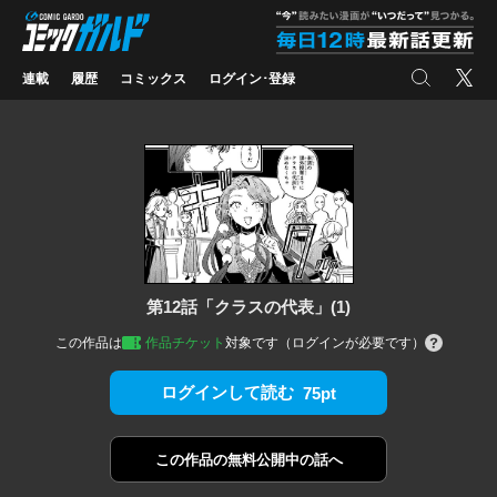
コミックガルド
"
検索
X
連載
履歴
コミックス
ログイン･登録
第12話「クラスの代表」(1)
この作品は
作品チケット
対象です（ログインが必要です）
ログインして読む
75pt
この作品の
無料公開中の話へ