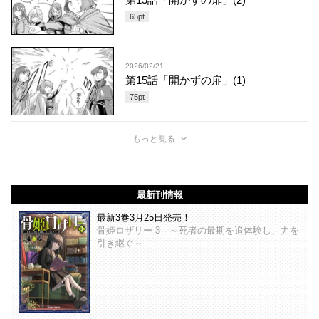
65
pt
2026/02/21
第15話「開かずの扉」(1)
75
pt
もっと見る
最新刊情報
最新3巻3月25日発売！
骨姫ロザリー 3 ～死者の最期を追体験し、力を
引き継ぐ～