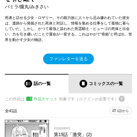
パミラ/朧丸/みきさい
死者と話せる少女・ロザリー。その能力故に人々から忌み嫌われていた彼女
は、遺跡から発掘された死体と対話し、情報を集める仕事をして孤独に暮ら
していた。しかし、かつて最強と謳われた死霊騎士・ヒューゴの死体と出会
い、力を引き継いだことで運命が一変する。これはやがて“骨姫”と呼ばれ、世
界を動かす少女の物語。
ファンレターを送る
話の一覧
コミックス
の一覧
この作品は
作品チケット
対象です（ログインが必要です）
全41話
1話から
2026/08/01
第19話「激突」(2)