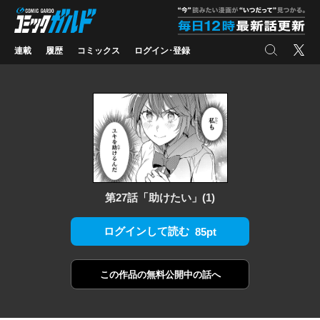
コミックガルド
"
検索
X
連載
履歴
コミックス
ログイン･登録
第27話「助けたい」(1)
ログインして読む
85pt
この作品の
無料公開中の話へ