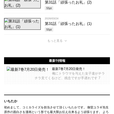
第31話「頑張ったお礼」(2)
55
pt
2026/03/24
第31話「頑張ったお礼」(1)
55
pt
もっと見る
最新刊情報
最新7巻7月20日発売！
俺にトラウマを与えた女子達がチラ
チラ見てくるけど、残念ですが手遅れです 7
いちたか
初めまして、コミカライズを担当させて頂くいちたかです。 御堂ユラギ先生
原作の面白さを漫画という形でも最大限お伝え出来るよう頑張ります。 よろ