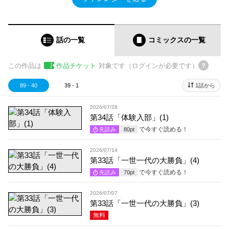
話の一覧
コミックス
の一覧
この作品は
作品チケット
対象です（ログインが必要です）
89 - 40
39 - 1
1話から
2026/07/28
第34話「体験入部」(1)
で今すぐ読める！
先読み
80
pt
2026/07/14
第33話「一世一代の大勝負」(4)
で今すぐ読める！
先読み
70
pt
2026/07/07
第33話「一世一代の大勝負」(3)
無料