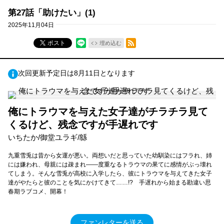
第27話「助けたい」(1)
2025年11月04日
RSSフィード
ポスト
埋め込む
次回更新予定日は8月11日となります
俺にトラウマを与えた女子達がチラチラ見て
くるけど、残念ですが手遅れです
いちたか/御堂ユラギ/緜
九重雪兎は昔から女運が悪い。両想いだと思っていた幼馴染にはフラれ、姉
には嫌われ、母親には疎まれ――度重なるトラウマの果てに感情がぶっ壊れ
てしまう。そんな雪兎が高校に入学したら、彼にトラウマを与えてきた女子
達がやたらと彼のことを気にかけてきて……!? 手遅れから始まる勘違い思
春期ラブコメ、開幕！
ファンレターを送る