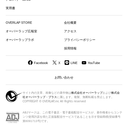
実用書
OVERLAP STORE
会社概要
オーバーラップ広報室
アクセス
オーバーラップラボ
プライバシーポリシー
採用情報
Facebook
X
LINE
YouTube
お問い合わせ
サイト内の文章、画像などの著作物は
株式会社オーバーラップ
および
株式会
社オーバーラップ・プラス
に属します。複製、無断転載を禁止します。
COPYRIGHT © OVERLAP,inc All Rights reserved
ABJマークは、この電子書店・電子書籍配信サービスが、著作権者から
コンテ
ンツ使用許諾を得た正規版配信サービスであることを示す登録商標(登録番号
第6091713号)です。