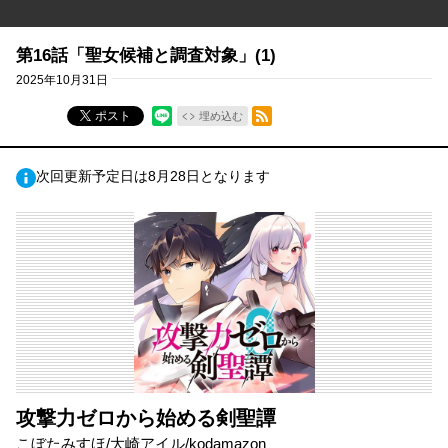
第16話「聖女候補と調査対象」(1)
2025年10月31日
RSSフィード
ポスト
埋め込む
次回更新予定日は8月28日となります
攻撃力ゼロから始める剣聖譚
こぼたみすほ/大崎アイル/kodamazon