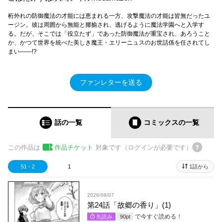
桁外れの防御魔法の才能には恵まれる一方、攻撃魔法の才能は皆無だったユ
ージン。彼は周囲から無能と揶揄され、逃げるように魔法学園へと入学す
る。だが、そこでは「役立たず」であった防御魔法が重宝され、あろうこと
か、かつて世界を統べた美しき魔王・エリーニュスのお世話係を任されてし
まい――!?
ファンレターを送る
話の一覧
コミックス
の一覧
この作品は
作品チケット
対象です（ログインが必要です）
51 - 2
1
1話から
2026/08/07
第24話「故郷の香り」(1)
で今すぐ読める！
先読み
90
pt