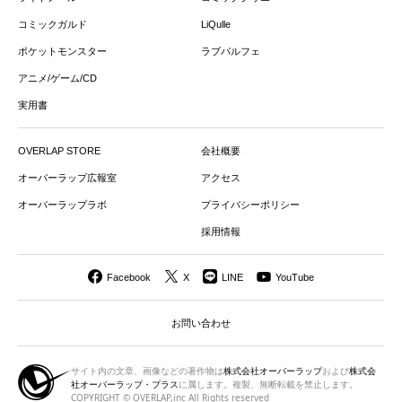
コミックガルド
LiQulle
ポケットモンスター
ラブパルフェ
アニメ/ゲーム/CD
実用書
OVERLAP STORE
会社概要
オーバーラップ広報室
アクセス
オーバーラップラボ
プライバシーポリシー
採用情報
Facebook
X
LINE
YouTube
お問い合わせ
サイト内の文章、画像などの著作物は
株式会社オーバーラップ
および
株式会
社オーバーラップ・プラス
に属します。複製、無断転載を禁止します。
COPYRIGHT © OVERLAP,inc All Rights reserved