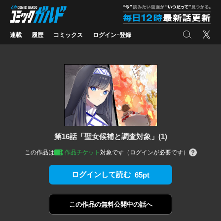
コミックガルド
"
検索
X
連載
履歴
コミックス
ログイン･登録
第16話「聖女候補と調査対象」(1)
この作品は
作品チケット
対象です（ログインが必要です）
ログインして読む
65pt
この作品の
無料公開中の話へ