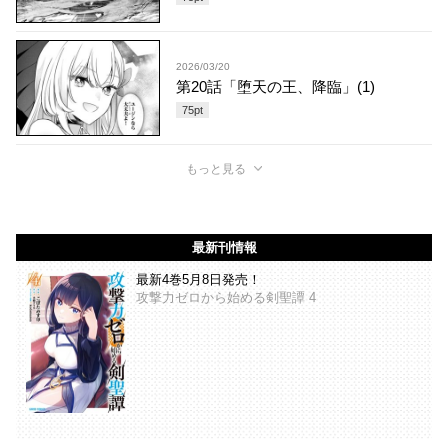
2026/03/20
第20話「堕天の王、降臨」(1)
75
pt
もっと見る
最新刊情報
最新4巻5月8日発売！
攻撃力ゼロから始める剣聖譚 4