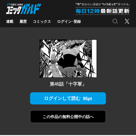
コミックガルド
"
検索
X
連載
履歴
コミックス
ログイン･登録
第45話「十字軍」
ログインして読む
95pt
この作品の
無料公開中の話へ