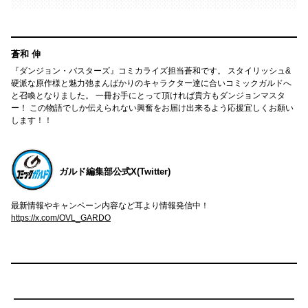
蒼和 伸
『ダンジョン・バスターズ』コミカライズ担当蒼和です。 スタイリッシュ&
硬派な原作様と魅力弛まんばかりのキャラクター達に合いコミックガルドへ
と召喚となりました。 一冊お手にとって頂ければ貴方もダンジョンマスタ
ー！ この物語でしか伝えられない興奮をお届け出来るよう応援宜しくお願い
します！！
ガルド編集部公式X(Twitter)
最新情報やキャンペーン内容など耳より情報発信中！
https://x.com/OVL_GARDO