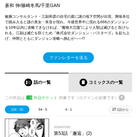
蒼和 伸/篠崎冬馬/千里GAN
敏腕コンサルタント・江副和彦の自宅の庭に謎の地下空間が出現。興味本位
で踏み入ると謎の美女・朱音が現れ、今後世界中に現れる666のダンジョン
を10年以内に攻略できなければ、“魔物大氾濫”により人類は滅びると告げら
れる。江副は滅亡を防ぐため『株式会社ダンジョン・バスターズ』を起ち上
げ、仲間とともにダンジョン攻略へ挑むが――!?
ファンレターを送る
話の一覧
コミックス
の一覧
この作品は
作品チケット
対象です（ログインが必要です）
104 - 55
54 - 5
4 - 1
1話から
2026/07/05
第53話「邂逅」(2)