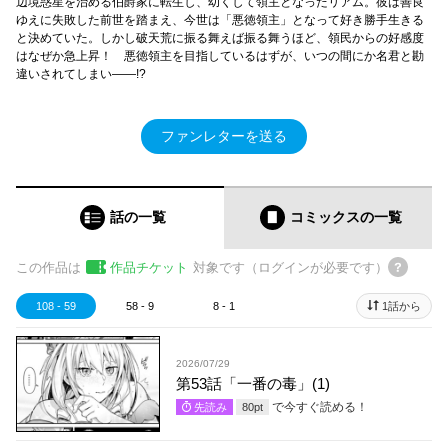
辺境惑星を治める伯爵家に転生し、幼くして領主となったリアム。彼は善良
ゆえに失敗した前世を踏まえ、今世は「悪徳領主」となって好き勝手生きる
と決めていた。しかし破天荒に振る舞えば振る舞うほど、領民からの好感度
はなぜか急上昇！ 悪徳領主を目指しているはずが、いつの間にか名君と勘
違いされてしまい――!?
ファンレターを送る
話の一覧
コミックス
の一覧
この作品は
作品チケット
対象です（ログインが必要です）
108 - 59
58 - 9
8 - 1
1話から
2026/07/29
第53話「一番の毒」(1)
で今すぐ読める！
先読み
80
pt