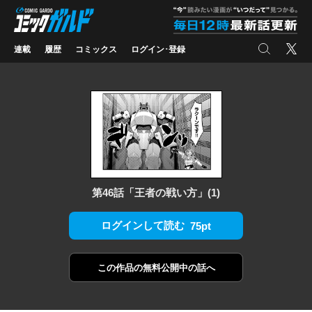
コミックガルド
"
検索
X
連載
履歴
コミックス
ログイン･登録
第46話「王者の戦い方」(1)
ログインして読む
75pt
この作品の
無料公開中の話へ