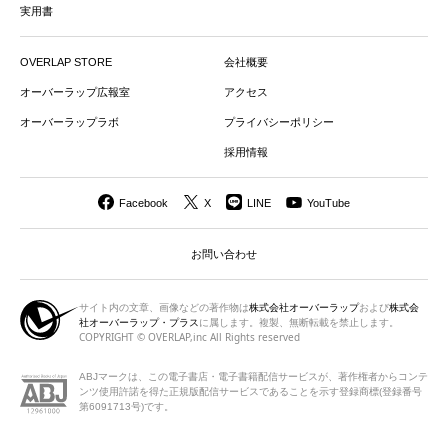
実用書
OVERLAP STORE
会社概要
オーバーラップ広報室
アクセス
オーバーラップラボ
プライバシーポリシー
採用情報
Facebook
X
LINE
YouTube
お問い合わせ
サイト内の文章、画像などの著作物は
株式会社オーバーラップ
および
株式会
社オーバーラップ・プラス
に属します。複製、無断転載を禁止します。
COPYRIGHT © OVERLAP,inc All Rights reserved
ABJマークは、この電子書店・電子書籍配信サービスが、著作権者から
コンテ
ンツ使用許諾を得た正規版配信サービスであることを示す登録商標(登録番号
第6091713号)です。