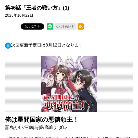
第46話「王者の戦い方」(1)
2025年10月22日
RSSフィード
ポスト
埋め込む
次回更新予定日は8月12日となります
俺は星間国家の悪徳領主！
灘島かい/三嶋与夢/高峰ナダレ