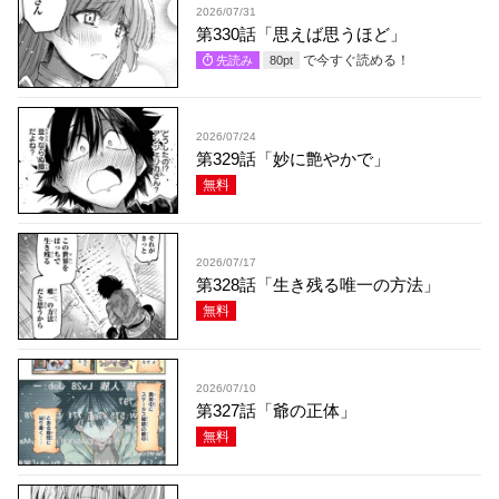
2026/07/31
第330話「思えば思うほど」
で今すぐ読める！
先読み
80
pt
2026/07/24
第329話「妙に艶やかで」
無料
2026/07/17
第328話「生き残る唯一の方法」
無料
2026/07/10
第327話「爺の正体」
無料