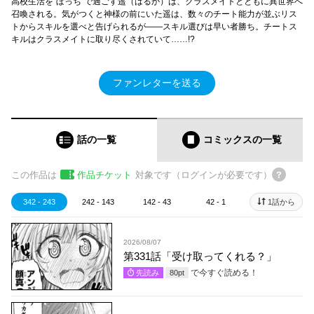
高校生活を“ぼっち”で過ごす遥（はるか）は、クラスメイトとともに異世界へ
召喚される。気がつくと神様の前にいた遥は、数々のチート能力が並ぶリス
トからスキルを選べと告げられるが――スキル選びは早い者勝ち。チートス
キルはクラスメイトに取り尽くされていて……!?
ファンレターを送る
話の一覧
コミックス
の一覧
この作品は
作品チケット
対象です（ログインが必要です）
342 - 243
242 - 143
142 - 43
42 - 1
1話から
2026/08/07
第331話「受け取ってくれる？」
で今すぐ読める！
先読み
80
pt