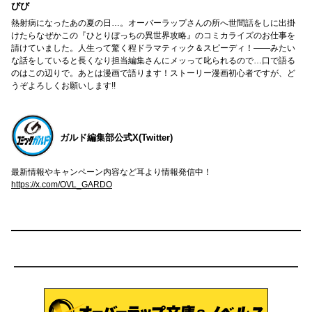
びび
熱射病になったあの夏の日…。オーバーラップさんの所へ世間話をしに出掛
けたらなぜかこの『ひとりぼっちの異世界攻略』のコミカライズのお仕事を
請けていました。人生って驚く程ドラマティック＆スピーディ！――みたい
な話をしていると長くなり担当編集さんにメッって叱られるので…口で語る
のはこの辺りで。あとは漫画で語ります！ストーリー漫画初心者ですが、ど
うぞよろしくお願いします!!
ガルド編集部公式X(Twitter)
最新情報やキャンペーン内容など耳より情報発信中！
https://x.com/OVL_GARDO