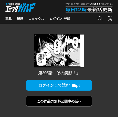
コミックガルド
"
検索
X
連載
履歴
コミックス
ログイン･登録
第296話「その笑顔！」
ログインして読む
65pt
この作品の
無料公開中の話へ